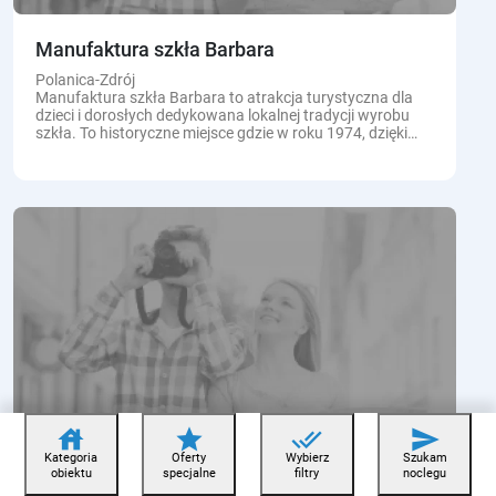
Manufaktura szkła Barbara
Polanica-Zdrój
Manufaktura szkła Barbara to atrakcja turystyczna dla
dzieci i dorosłych dedykowana lokalnej tradycji wyrobu
szkła. To historyczne miejsce gdzie w roku 1974, dzięki
inicjatywie prof. Zbigniewa Horbowego, rozpoczęła
produkcję...
house
star
done_all
send
Kategoria
Oferty
Wybierz
Szukam
obiektu
specjalne
filtry
noclegu