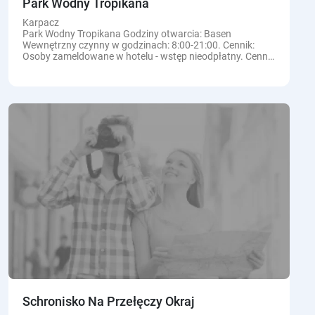
Park Wodny Tropikana
Karpacz
Park Wodny Tropikana Godziny otwarcia: Basen
Wewnętrzny czynny w godzinach: 8:00-21:00. Cennik:
Osoby zameldowane w hotelu - wstęp nieodpłatny. Cennik
dla Gości z zewnątrz: W TERMINACH: 24.02-08.04.2020,
14.04-30.04, 04.05-26.06 i...
Schronisko Na Przełęczy Okraj