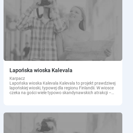
Lapońska wioska Kalevala
Karpacz
Lapońska wioska Kalevala Kalevala to projekt prawdziwej
lapońskiej wioski, typowej dla regionu Finlandii. W wiosce
czeka na gości wiele typowo skandynawskich atrakcji –
między innymi namiot Wikingów z wyposażeniem...