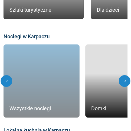
Szlaki turystyczne
Dla dzieci
Noclegi w Karpaczu
chevron_left
chevron_right
Wszystkie noclegi
Domki
Lokalna kuchnia w Karpaczu