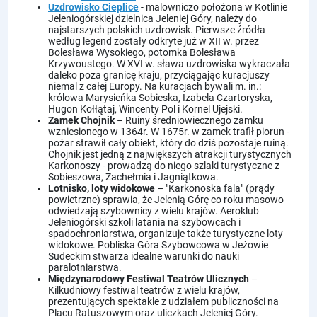
Uzdrowisko Cieplice
- malowniczo położona w Kotlinie
Jeleniogórskiej dzielnica Jeleniej Góry, należy do
najstarszych polskich uzdrowisk. Pierwsze źródła
według legend zostały odkryte już w XII w. przez
Bolesława Wysokiego, potomka Bolesława
Krzywoustego. W XVI w. sława uzdrowiska wykraczała
daleko poza granicę kraju, przyciągając kuracjuszy
niemal z całej Europy. Na kuracjach bywali m. in.:
królowa Marysieńka Sobieska, Izabela Czartoryska,
Hugon Kołłątaj, Wincenty Pol i Kornel Ujejski.
Zamek Chojnik
– Ruiny średniowiecznego zamku
wzniesionego w 1364r. W 1675r. w zamek trafił piorun -
pożar strawił cały obiekt, który do dziś pozostaje ruiną.
Chojnik jest jedną z największych atrakcji turystycznych
Karkonoszy - prowadzą do niego szlaki turystyczne z
Sobieszowa, Zachełmia i Jagniątkowa.
Lotnisko, loty widokowe
– "Karkonoska fala" (prądy
powietrzne) sprawia, że Jelenią Górę co roku masowo
odwiedzają szybownicy z wielu krajów. Aeroklub
Jeleniogórski szkoli latania na szybowcach i
spadochroniarstwa, organizuje także turystyczne loty
widokowe. Pobliska Góra Szybowcowa w Jeżowie
Sudeckim stwarza idealne warunki do nauki
paralotniarstwa.
Międzynarodowy Festiwal Teatrów Ulicznych
–
Kilkudniowy festiwal teatrów z wielu krajów,
prezentujących spektakle z udziałem publiczności na
Placu Ratuszowym oraz uliczkach Jeleniej Góry.