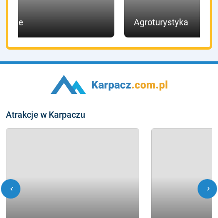
Hotele
Agroturystyka
Atrakcje w Karpaczu
chevron_left
chevron_right