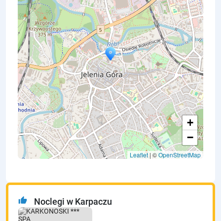
+
−
Leaflet
| ©
OpenStreetMap
thumb_up
Noclegi w Karpaczu