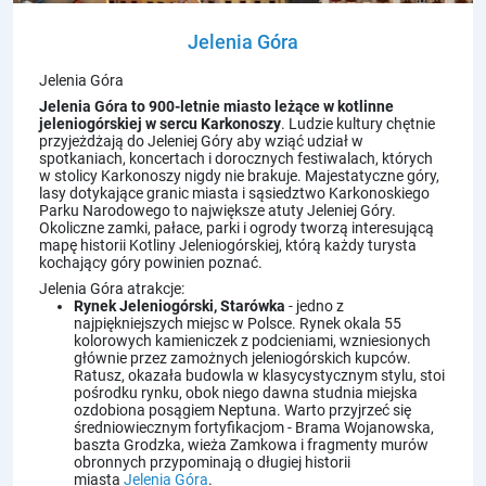
Jelenia Góra
Jelenia Góra
Jelenia Góra
to 900-letnie miasto leżące w kotlinne
jeleniogórskiej w sercu
Karkonoszy
. Ludzie kultury chętnie
przyjeżdżają do Jeleniej Góry aby wziąć udział w
spotkaniach, koncertach i dorocznych festiwalach, których
w stolicy Karkonoszy nigdy nie brakuje. Majestatyczne góry,
lasy dotykające granic miasta i sąsiedztwo
Karkonoskiego
Parku Narodowego
to największe atuty Jeleniej Góry.
Okoliczne
zamki
,
pałace
, parki i ogrody tworzą interesującą
mapę historii Kotliny Jeleniogórskiej, którą każdy turysta
kochający góry powinien poznać.
Jelenia Góra atrakcje:
Rynek Jeleniogórski, Starówka
- jedno z
najpiękniejszych miejsc w Polsce. Rynek okala 55
kolorowych kamieniczek z podcieniami, wzniesionych
głównie przez zamożnych jeleniogórskich kupców.
Ratusz, okazała budowla w klasycystycznym stylu, stoi
pośrodku rynku, obok niego dawna studnia miejska
ozdobiona posągiem Neptuna. Warto przyjrzeć się
średniowiecznym fortyfikacjom - Brama Wojanowska,
baszta Grodzka, wieża Zamkowa i fragmenty murów
obronnych przypominają o długiej historii
miasta
Jelenia Góra
.