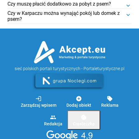
Czy muszę płacić dodatkowo za pobyt z psem?
keyboard_arrow_down
Czy w Karpaczu można wynająć pokój lub domek z
keyboard_arrow_down
psem?
stronie KPN
sieć polskich portali turystycznych - Portaleturystyczne.pl
login
add_circle
sell
Zarządzaj wpisem
Dodaj obiekt
Reklama
group
cookie
Redakcja
Ciasteczka