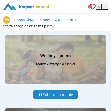
0
Strona Główna
Noclegi w Karpaczu
Oferta specjalna Wczasy z psem
Wczasy z psem
Mamy
2 oferty
dla Ciebie!
Zobacz na mapie
map