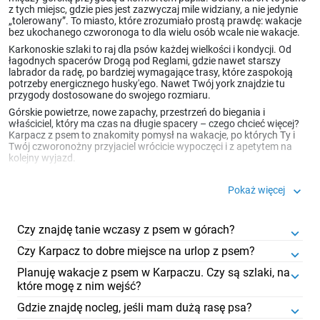
z tych miejsc, gdzie pies jest zazwyczaj mile widziany, a nie jedynie
„tolerowany”. To miasto, które zrozumiało prostą prawdę: wakacje
bez ukochanego czworonoga to dla wielu osób wcale nie wakacje.
Karkonoskie szlaki to raj dla psów każdej wielkości i kondycji. Od
łagodnych spacerów Drogą pod Reglami, gdzie nawet starszy
labrador da radę, po bardziej wymagające trasy, które zaspokoją
potrzeby energicznego husky'ego. Nawet Twój york znajdzie tu
przygody dostosowane do swojego rozmiaru.
Górskie powietrze, nowe zapachy, przestrzeń do biegania i
właściciel, który ma czas na długie spacery – czego chcieć więcej?
Karpacz z psem to znakomity pomysł na wakacje, po których Ty i
Twój czworonożny przyjaciel wrócicie wypoczęci i z apetytem na
kolejny wyjazd.
keyboard_arrow_down
Pokaż więcej
Czy znajdę tanie wczasy z psem w górach?
keyboard_arrow_down
Czy Karpacz to dobre miejsce na urlop z psem?
keyboard_arrow_down
Planuję wakacje z psem w Karpaczu. Czy są szlaki, na
keyboard_arrow_down
które mogę z nim wejść?
Gdzie znajdę nocleg, jeśli mam dużą rasę psa?
keyboard_arrow_down