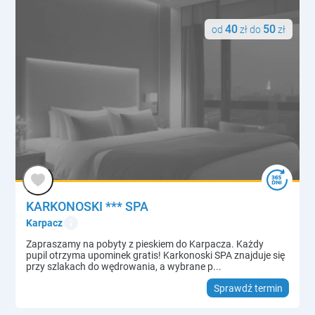
40
50
od
zł do
zł
KARKONOSKI *** SPA
info
Karpacz
Zapraszamy na pobyty z pieskiem do Karpacza. Każdy
pupil otrzyma upominek gratis! Karkonoski SPA znajduje się
przy szlakach do wędrowania, a wybrane p...
Sprawdź termin