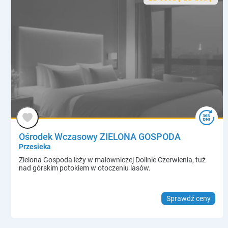
Ośrodek Wczasowy ZIELONA GOSPODA
Przesieka
Zielona Gospoda leży w malowniczej Dolinie Czerwienia, tuż
nad górskim potokiem w otoczeniu lasów.
Sprawdź ceny