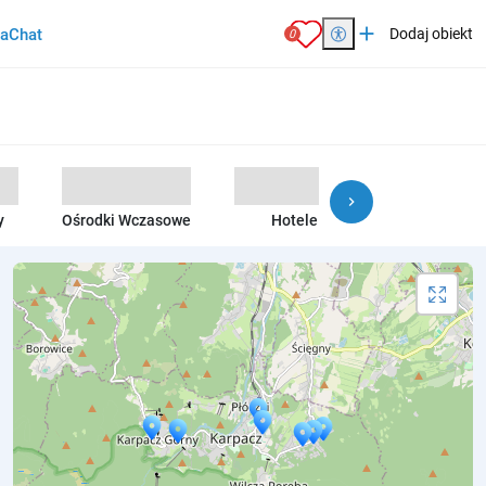
add
ia
Chat
Dodaj obiekt
0
chevron_right
y
Ośrodki Wczasowe
Hotele
Agroturyst