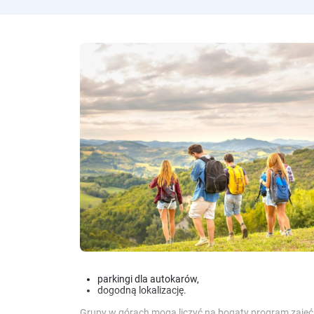
parkingi dla autokarów,
dogodną lokalizację.
Grupy w górach mogą liczyć na bogaty program zajęć: 