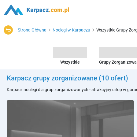
Strona Główna
Noclegi w Karpaczu
Wszystkie Grupy Zor
Wszystkie
Grupy Zorganizow
Karpacz grupy zorganizowane
(10 ofert)
Karpacz noclegi dla grup zorganizowanych - atrakcyjny urlop w góra