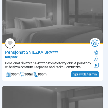
Pensjonat ŚNIEŻKA SPA***
Karpacz
Pensjonat Śnieżka SPA*** to komfortowy obiekt położony
w ścisłym centrum Karpacza nad rzeką Łomniczką
300
m
300
m
800
m
Sprawdź termin