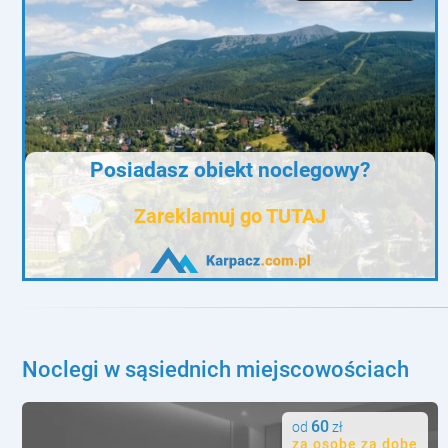
Posiadasz obiekt noclegowy?
Zareklamuj go TUTAJ
Noclegi w sąsiednich miejscowościach
60
od
zł
za osobę za dobę