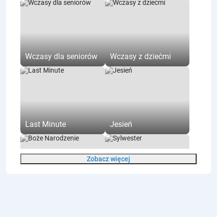
Prywatna łazienka
Łazienka na korytarzu
Aneks kuchenny
Kuchnia ogólnodostępna
Wczasy dla seniorów
Wczasy z dziećmi
Ogólnodostępna pralnia
Audioguide
Zwiedzanie indywidualne
Zwiedzanie z przewodnikiem
Szatnia
Last Minute
Jesień
Toaleta
Zasady w obiekcie
Zobacz więcej
Recepcja
Płatność kartą
Płatność gotówką
Boże Narodzenie
Sylwester
Obiekt przyjazny dzieciom
Całoroczny