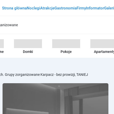
Strona główna
Noclegi
Atrakcje
Gastronomia
Firmy
Informator
Galer
ganizowane
ane
Domki
Pokoje
Apartament
ch. Grupy zorganizowane Karpacz - bez prowizji, TANIEJ