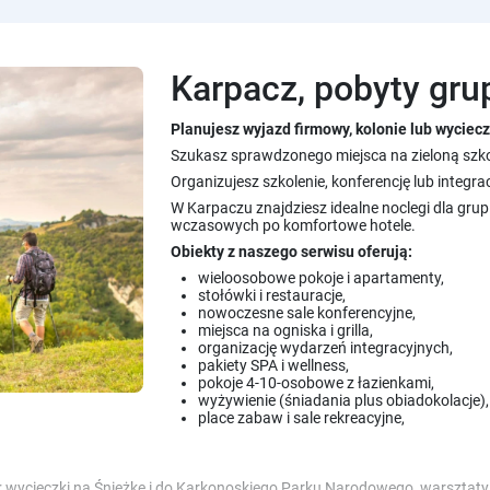
Karpacz, pobyty gr
Planujesz wyjazd firmowy, kolonie lub wycie
Szukasz sprawdzonego miejsca na zieloną szk
Organizujesz szkolenie, konferencję lub integra
W Karpaczu znajdziesz idealne noclegi dla gr
wczasowych po komfortowe hotele.
Obiekty z naszego serwisu oferują:
wieloosobowe pokoje i apartamenty,
stołówki i restauracje,
nowoczesne sale konferencyjne,
miejsca na ogniska i grilla,
organizację wydarzeń integracyjnych,
pakiety SPA i wellness,
pokoje 4-10-osobowe z łazienkami,
wyżywienie (śniadania plus obiadokolacje),
place zabaw i sale rekreacyjne,
wycieczki na Śnieżkę i do Karkonoskiego Parku Narodowego, warsztaty, o