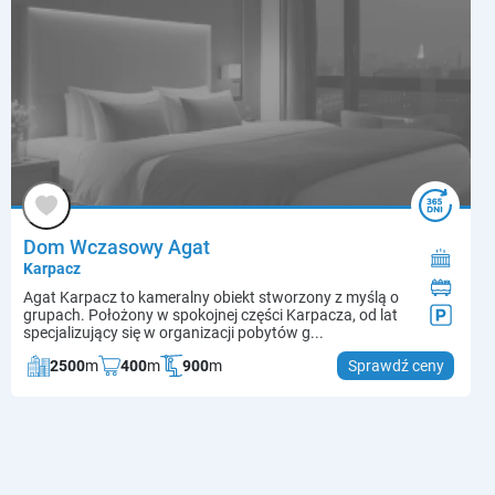
Dom Wczasowy Agat
Karpacz
Agat Karpacz to kameralny obiekt stworzony z myślą o
grupach. Położony w spokojnej części Karpacza, od lat
specjalizujący się w organizacji pobytów g...
2500
m
400
m
900
m
Sprawdź ceny