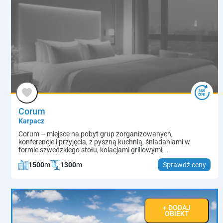
Corum
Karpacz
Corum – miejsce na pobyt grup zorganizowanych,
konferencje i przyjęcia, z pyszną kuchnią, śniadaniami w
formie szwedzkiego stołu, kolacjami grillowymi...
1500
m
1300
m
Sprawdź ceny
+ DODAJ
OBIEKT