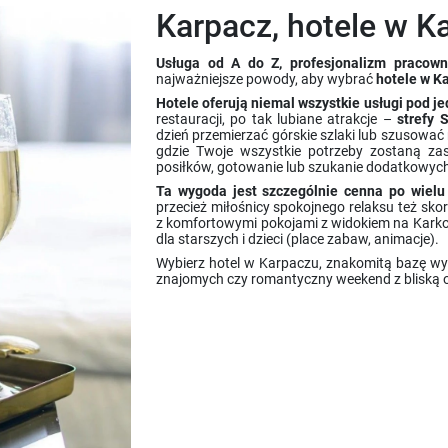
Karpacz, hotele w K
Usługa od A do Z, profesjonalizm pracown
najważniejsze powody, aby wybrać
hotele w K
Hotele oferują niemal wszystkie usługi pod 
restauracji, po tak lubiane atrakcje –
strefy 
dzień przemierzać górskie szlaki lub szusować
gdzie Twoje wszystkie potrzeby zostaną zas
posiłków, gotowanie lub szukanie dodatkowych
Ta wygoda jest szczególnie cenna po wielu 
przecież miłośnicy spokojnego relaksu też sk
z komfortowymi pokojami z widokiem na Karko
dla starszych i dzieci (place zabaw, animacje).
Wybierz hotel w Karpaczu, znakomitą bazę wyp
znajomych czy romantyczny weekend z bliską 