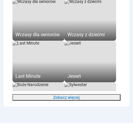
Prywatna łazienka
Łazienka na korytarzu
Aneks kuchenny
Kuchnia ogólnodostępna
Wczasy dla seniorów
Wczasy z dziećmi
Ogólnodostępna pralnia
Audioguide
Zwiedzanie indywidualne
Zwiedzanie z przewodnikiem
Szatnia
Last Minute
Jesień
Toaleta
Zasady w obiekcie
Zobacz więcej
Recepcja
Płatność kartą
Płatność gotówką
Boże Narodzenie
Sylwester
Obiekt przyjazny dzieciom
Całoroczny