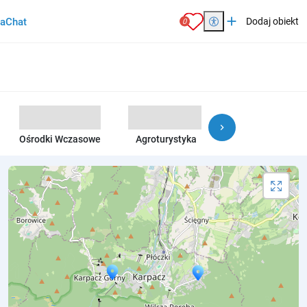
add
ia
Chat
Dodaj obiekt
0
chevron_right
Ośrodki Wczasowe
Agroturystyka
Pensjonaty, Wille