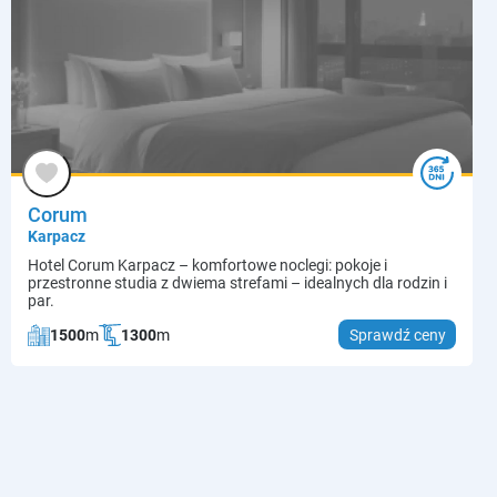
Corum
Karpacz
Hotel Corum Karpacz – komfortowe noclegi: pokoje i
przestronne studia z dwiema strefami – idealnych dla rodzin i
par.
1500
m
1300
m
Sprawdź ceny