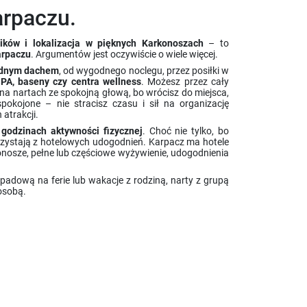
Sezonowy
arpaczu.
Możliwość rezerwacji online
ików i lokalizacja w pięknych Karkonoszach
Możliwość rezerwacji stolika
– to
arpaczu
. Argumentów jest oczywiście o wiele więcej.
Ferie Zimowe
Wielkanoc
Obowiązkowa rezerwacja stolika
jednym dachem
, od wygodnego noclegu, przez posiłki w
Tylko dla dorosłych
SPA, baseny czy centra wellness
. Możesz przez cały
 na nartach ze spokojną głową, bo wrócisz do miejsca,
Całkowity zakaz palenia
pokojone – nie stracisz czasu i sił na organizację
 atrakcji.
Monitoring
godzinach aktywności fizycznej
. Choć nie tylko, bo
Obiekt przyjazny LGBT
orzystają z hotelowych udogodnień. Karpacz ma hotele
nosze, pełne lub częściowe wyżywienie, udogodnienia
Majówka
Boże Ciało
Atrakcje
adową na ferie lub wakacje z rodziną, narty z grupą
Muzyka na żywo
osobą.
Ognisko
Rowery
Sklep z pamiątkami
Konsola do gier
Kręgielnia
Tenis stołowy
Bilard