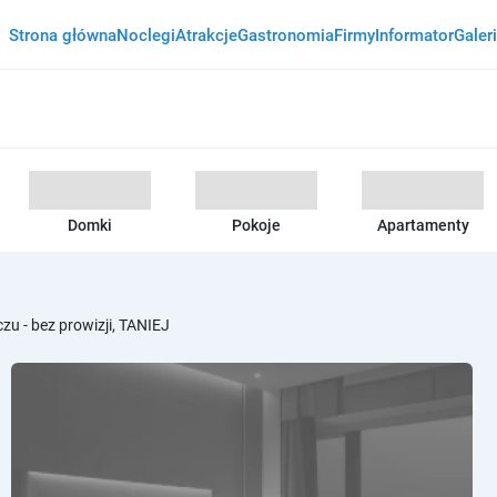
Strona główna
Noclegi
Atrakcje
Gastronomia
Firmy
Informator
Galer
Domki
Pokoje
Apartamenty
zu - bez prowizji, TANIEJ