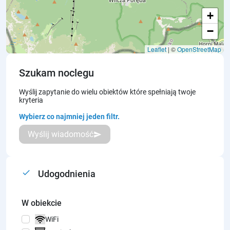
+
−
Leaflet
| ©
OpenStreetMap
Szukam noclegu
Wyślij zapytanie do wielu obiektów które spełniają twoje
kryteria
Wybierz co najmniej jeden filtr.
Wyślij wiadomość
send
done
Udogodnienia
W obiekcie
WiFi