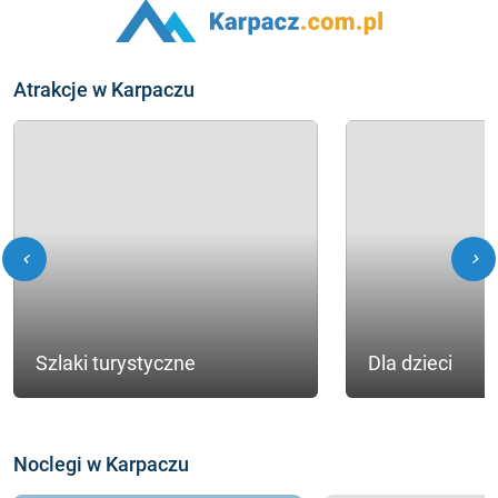
Atrakcje w Karpaczu
chevron_left
chevron_right
Szlaki turystyczne
Dla dzieci
Noclegi w Karpaczu