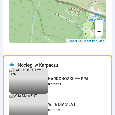
+
−
Leaflet
| ©
OpenStreetMap
thumb_up
Noclegi w Karpaczu
KARKONOSKI *** SPA
Karpacz
Willa DIAMENT
Karpacz