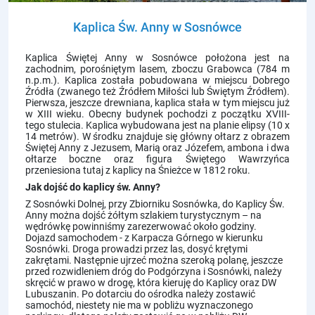
Kaplica Św. Anny w Sosnówce
Kaplica Świętej Anny w
Sosnówce
położona jest na
zachodnim, porośniętym lasem, zboczu Grabowca (784 m
n.p.m.). Kaplica została pobudowana w miejscu Dobrego
Źródła (zwanego też Źródłem Miłości lub Świętym Źródłem).
Pierwsza, jeszcze drewniana, kaplica stała w tym miejscu już
w XIII wieku. Obecny budynek pochodzi z początku XVIII-
tego stulecia. Kaplica wybudowana jest na planie elipsy (10 x
14 metrów). W środku znajduje się główny ołtarz z obrazem
Świętej Anny z Jezusem, Marią oraz Józefem, ambona i dwa
ołtarze boczne oraz figura Świętego Wawrzyńca
przeniesiona tutaj z kaplicy na Śnieżce w 1812 roku.
Jak dojść do kaplicy św. Anny?
Z Sosnówki Dolnej, przy Zbiorniku Sosnówka, do Kaplicy Św.
Anny można dojść żółtym szlakiem turystycznym – na
wędrówkę powinniśmy zarezerwować około godziny.
Dojazd samochodem - z
Karpacza Górnego
w kierunku
Sosnówki. Droga prowadzi przez las, dosyć krętymi
zakrętami. Następnie ujrzeć można szeroką polanę, jeszcze
przed rozwidleniem dróg do Podgórzyna i Sosnówki, należy
skręcić w prawo w drogę, która kieruję do Kaplicy oraz DW
Lubuszanin. Po dotarciu do ośrodka należy zostawić
samochód, niestety nie ma w pobliżu wyznaczonego