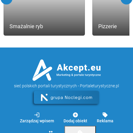
Smażalnie ryb
Pizzerie
sieć polskich portali turystycznych - Portaleturystyczne.pl
login
add_circle
sell
Zarządzaj wpisem
Dodaj obiekt
Reklama
group
cookie