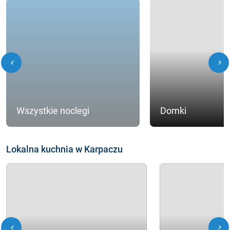
chevron_left
chevron_right
Wszystkie noclegi
Domki
Lokalna kuchnia w Karpaczu
chevron_left
chevron_right