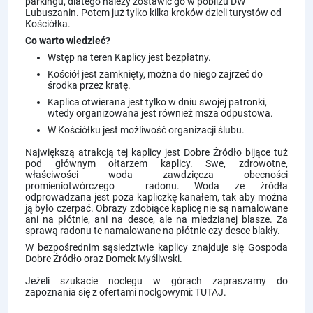
parkingu, dlatego należy zostawić go w pobliżu DW
Lubuszanin. Potem już tylko kilka kroków dzieli turystów od
Kościółka.
Co warto wiedzieć?
Wstęp na teren Kaplicy jest bezpłatny.
Kościół jest zamknięty, można do niego zajrzeć do
środka przez kratę.
Kaplica otwierana jest tylko w dniu swojej patronki,
wtedy organizowana jest również msza odpustowa.
W Kościółku jest możliwość organizacji ślubu.
Największą atrakcją tej kaplicy jest Dobre Źródło bijące tuż
pod głównym ołtarzem kaplicy. Swe, zdrowotne,
właściwości woda zawdzięcza obecności
promieniotwórczego radonu. Woda ze źródła
odprowadzana jest poza kapliczkę kanałem, tak aby można
ją było czerpać. Obrazy zdobiące kaplicę nie są namalowane
ani na płótnie, ani na desce, ale na miedzianej blasze. Za
sprawą radonu te namalowane na płótnie czy desce blakły.
W bezpośrednim sąsiedztwie kaplicy znajduje się Gospoda
Dobre Źródło oraz Domek Myśliwski.
Jeżeli szukacie noclegu w górach zapraszamy do
zapoznania się z ofertami noclgowymi:
TUTAJ
.