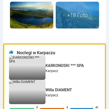
thumb_up
Noclegi w Karpaczu
KARKONOSKI *** SPA
Karpacz
Willa DIAMENT
Karpacz
3
3
41