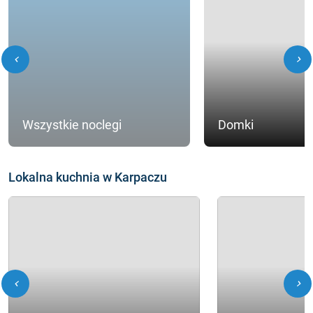
chevron_left
chevron_right
Wszystkie noclegi
Domki
Lokalna kuchnia w Karpaczu
chevron_left
chevron_right