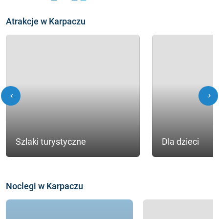
Atrakcje w Karpaczu
chevron_left
chevron_right
Szlaki turystyczne
Dla dzieci
Noclegi w Karpaczu