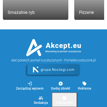
Smażalnie ryb
Pizzerie
sieć polskich portali turystycznych - Portaleturystyczne.pl
login
add_circle
sell
Zarządzaj wpisem
Dodaj obiekt
Reklama
group
cookie
Redakcja
Ciasteczka