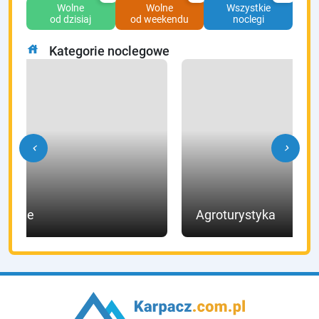
Wolne
Wolne
Wszystkie
od dzisiaj
od weekendu
noclegi
house
Kategorie noclegowe
chevron_left
chevron_right
Hotele
Agroturystyka