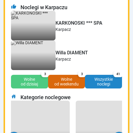
thumb_up
Noclegi w Karpaczu
KARKONOSKI *** SPA
Karpacz
Willa DIAMENT
Karpacz
3
3
41
Wolne
Wolne
Wszystkie
od dzisiaj
od weekendu
noclegi
house
Kategorie noclegowe