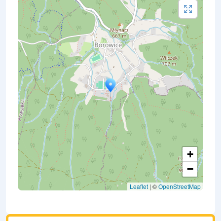
+
−
Leaflet
| ©
OpenStreetMap