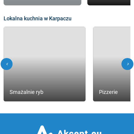
Lokalna kuchnia w Karpaczu
chevron_left
chevron_right
Smażalnie ryb
Pizzerie