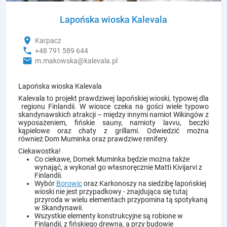
Lapońska wioska Kalevala
location_on
Karpacz
phone
+48 791 589 644
email
m.makowska@kalevala.pl
Lapońska wioska Kalevala
Kalevala to projekt prawdziwej lapońskiej wioski, typowej dla
regionu Finlandii. W wiosce czeka na gości wiele typowo
skandynawskich atrakcji – między innymi namiot Wikingów z
wyposażeniem, fińskie sauny, namioty lavvu, beczki
kąpielowe oraz chaty z grillami. Odwiedzić można
również Dom Muminka oraz prawdziwe renifery.
Ciekawostka!
Co ciekawe, Domek Muminka będzie można także
wynająć, a wykonał go własnoręcznie Matti Kivijarvi z
Finlandii.
Wybór
Borowic
oraz Karkonoszy na siedzibę lapońskiej
wioski nie jest przypadkowy - znajdująca się tutaj
przyroda w wielu elementach przypomina tą spotykaną
w Skandynawii.
Wszystkie elementy konstrukcyjne są robione w
Finlandii, z fińskiego drewna, a przy budowie