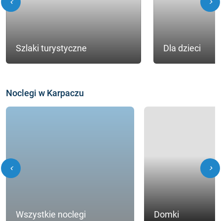
chevron_left
chevron_right
Szlaki turystyczne
Dla dzieci
Noclegi w Karpaczu
chevron_left
chevron_right
Wszystkie noclegi
Domki