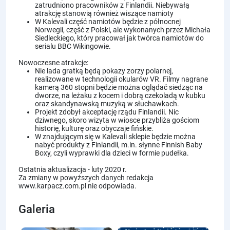
zatrudniono pracowników z Finlandii. Niebywałą
atrakcję stanowią również wiszące namioty
W Kalevali część namiotów będzie z północnej
Norwegii, część z Polski, ale wykonanych przez Michała
Siedleckiego, który pracował jak twórca namiotów do
serialu BBC Wikingowie.
Nowoczesne atrakcje:
Nie lada gratką będą pokazy zorzy polarnej,
realizowane w technologii okularów VR. Filmy nagrane
kamerą 360 stopni będzie można oglądać siedząc na
dworze, na leżaku z kocem i dobrą czekoladą w kubku
oraz skandynawską muzyką w słuchawkach.
Projekt zdobył akceptację rządu Finlandii. Nic
dziwnego, skoro wizyta w wiosce przybliża gościom
historię, kulturę oraz obyczaje fińskie.
W znajdującym się w Kalevali sklepie będzie można
nabyć produkty z Finlandii, m.in. słynne Finnish Baby
Boxy, czyli wyprawki dla dzieci w formie pudełka.
Ostatnia aktualizacja - luty 2020 r.
Za zmiany w powyższych danych redakcja
www.karpacz.com.pl nie odpowiada.
Galeria