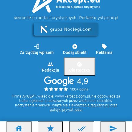
sieć polskich portali turystycznych - Portaleturystyczne.pl
login
add_circle
sell
Zarządzaj wpisem
Dodaj obiekt
Reklama
group
cookie
Redakcja
Ciasteczka
Firma AKCEPT, właściciel www.karpacz.com.pl, nie odpowiada za
treści ogłoszeń przekazanych przez właścicieli obiektów.
Korzystanie z serwisu wiąże się z akceptacją
regulaminu oraz
polityki prywatności
house
star
done_all
send