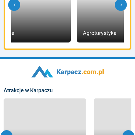
chevron_left
chevron_right
Hotele
Agroturystyka
Atrakcje w Karpaczu