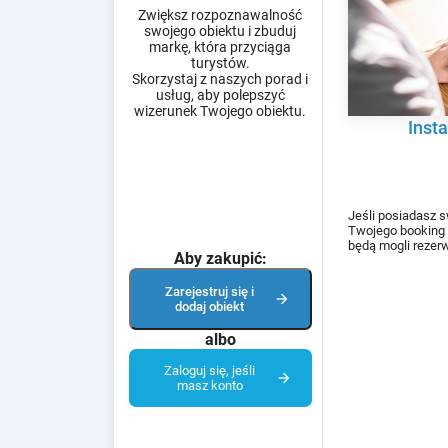
Zwiększ rozpoznawalność
swojego obiektu i zbuduj
markę, która przyciąga
turystów.
Skorzystaj z naszych porad i
usług, aby polepszyć
wizerunek Twojego obiektu.
inst
Jeśli posiadasz 
Twojego booking e
będą mogli rezerw
Aby zakupić:
Zarejestruj się i
arrow_forward
dodaj obiekt
albo
Zaloguj się, jeśli
arrow_forward
masz konto