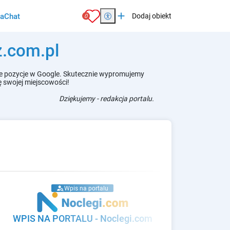
add
ia
Chat
Dodaj obiekt
0
z.com.pl
kie pozycje w Google. Skutecznie wypromujemy
 swojej miejscowości!
Dziękujemy - redakcja portalu.
person_search
Wpis na portalu
WPIS NA PORTALU
-
noclegi.com