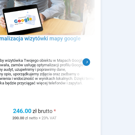
ymalizacja wizytówki mapy google
 aby wizytówka Twojego obiektu w Mapach Google
chevron_right
Właściwie z
wała, zamów usługę optymalizacji profilu Google.
identyfikuj
y audyt, uzupełnimy i poprawimy dane,
marki i iden
y opis, uporządkujemy zdjęcia oraz zadbamy o
rozpoznawal
ienia i widoczność w wynikach lokalnych. Dzięki temu
turystów.
a będzie przyciągać więcej telefonów i zapytań.
246.00
zł brutto
*
200.00
zł netto + 23% VAT