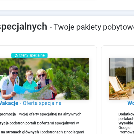
specjalnych
- Twoje pakiety pobytow
person_search
Oferty specjalne
Wakacje
-
oferta specjalna
Wc
promocja
Twojej oferty specjalnej na aktywnych
Dodatko
portalac
zycje
podstron portali z ofertami specjalnymi w
Wysokie 
Google
e
na stronach głównych
i podstronach z noclegami
Promow