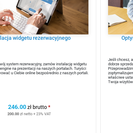
alacja widgetu rezerwacyjnego
opt
Jeśli chcesz,
swój system rezerwacyjny, zamów instalację widgetu
dobrze sprzeda
ngine na prezentacji na naszych portalach. Turyści
Przeprowadzim
ować u Ciebie online bezpośrednio z naszych portali.
zoptymalizujem
właściwe ustaw
Twoja wizytówk
246.00
zł brutto
*
200.00
zł netto + 23% VAT