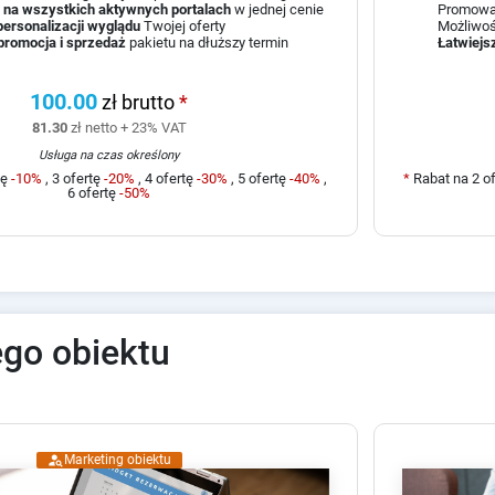
na wszystkich aktywnych portalach
w jednej cenie
Promow
personalizacji wyglądu
Twojej oferty
Możliwo
promocja i sprzedaż
pakietu na dłuższy termin
Łatwiejs
100.00
zł brutto
*
81.30
zł netto + 23% VAT
Usługa na czas określony
tę
-10%
, 3 ofertę
-20%
, 4 ofertę
-30%
, 5 ofertę
-40%
,
*
Rabat na 2 o
6 ofertę
-50%
go obiektu
person_search
Marketing obiektu