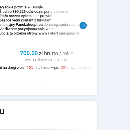
Wysokie
pozycje w Google
Średnio
390 226 odwiedzin
portalu rocznie
Stała roczna opłata
; bez prowizji
Bezpośredni
kontakt z turystami
Intuicyjny
Panel.akcept.eu
do zarządzania wpisem
chevron_right
Możliwość
pozycjonowania
wpisu
Opcja
tworzenia strony www i ofert specjalnych
700.00
zł brutto / rok
*
569.11
zł netto + 23% VAT
*
Ra
t na drugi wpis
-10%
, na trzeci wpis
-20%
, wpis w okolicy
-50%
lu