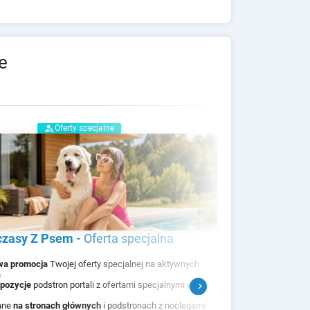
e
person_search
Oferty specjalne
zasy Z Psem
-
oferta specjalna
Wcz
wa promocja
Twojej oferty specjalnej na aktywnych
Dodat
h
portal
pozycje
podstron portali z ofertami specjalnymi w
Wysok
chevron_right
Googl
ane
na stronach głównych
i podstronach z noclegami
Prom