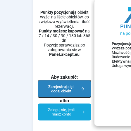
Punkty pozycjonują
obiekt
wyżej na liście obiektów, co
zwiększa wyświetlenia i ilość
PUN
rezerwacji.
Punkty możesz kupować
na
na po
7 / 14 / 30 / 90 / 180 lub 365
dni
Pozycjonuj
Pozycje sprawdzisz po
Wyższe po
zalogowaniu się w
Możliwość 
Panel.akcept.eu
Budowanie
Efektywna 
Usługa wym
Aby zakupić:
Zarejestruj się i
arrow_forward
dodaj obiekt
albo
Zaloguj się, jeśli
arrow_forward
masz konto