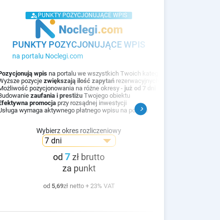
person_search
PUNKTY POZYCJONUJĄCE WPIS
PUNKTY POZYCJONUJĄCE WPIS
na portalu
noclegi.com
Pozycjonują wpis
na portalu we wszystkich Twoich kategoriach
Wyższe pozycje
zwiększają ilość zapytań
rezerwacyjnych
Możliwość pozycjonowania na różne okresy -
już od 7 dni
Budowanie
zaufania i prestiżu
Twojego obiektu
Efektywna promocja
przy rozsądnej inwestycji
chevron_right
Usługa wymaga aktywnego płatnego wpisu na portalu
Wybierz okres rozliczeniowy
7
od
zł brutto
za punkt
od
5,69
zł netto + 23% VAT