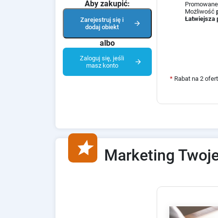
Aby zakupić:
Promowane
Możliwość
Łatwiejsza 
Zarejestruj się i
arrow_forward
dodaj obiekt
albo
Zaloguj się, jeśli
arrow_forward
masz konto
*
Rabat na 2 ofer
star
Marketing Twoje