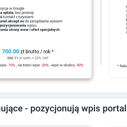
zycje w Google
a opłata
; bez prowizji
i
kontakt z turystami
anel.akcept.eu
do zarządzania wpisem
pozycjonowania
wpisu
zenia strony www i ofert specjalnych
700.00
zł brutto / rok
*
569.11
zł netto + 23% VAT
 wpis
-10%
, na trzeci wpis
-20%
, wpis w okolicy
-50%
*
Raba
ujące - pozycjonują wpis porta