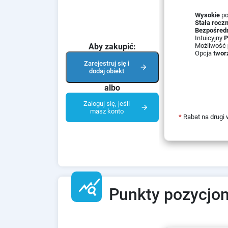
Wysokie
po
Stała roczn
Bezpośredn
Intuicyjny
P
Możliwość
Aby zakupić:
Opcja
twor
Zarejestruj się i
arrow_forward
dodaj obiekt
albo
Zaloguj się, jeśli
arrow_forward
masz konto
*
Rabat na drugi
query_stats
Punkty pozycjon