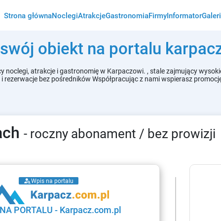
Strona główna
Noclegi
Atrakcje
Gastronomia
Firmy
Informator
Galer
swój obiekt na portalu karpac
y noclegi, atrakcje i gastronomię w Karpaczowi. , stale zajmujący wyso
w i rezerwacje bez pośredników Współpracując z nami wspierasz promocję
lach
- roczny abonament / bez prowizji
person_search
Wpis na portalu
 NA PORTALU
-
karpacz.com.pl