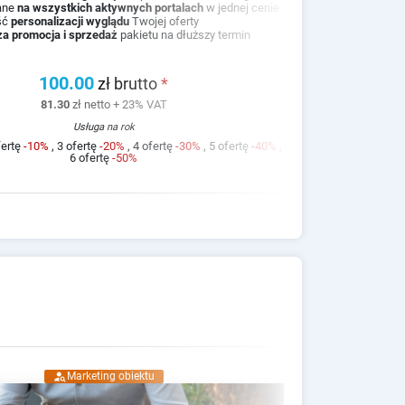
ane
na wszystkich aktywnych portalach
w jednej cenie
Prom
ść
personalizacji wyglądu
Twojej oferty
Możli
za promocja i sprzedaż
pakietu na dłuższy termin
Łatwie
100.00
zł brutto
*
81.30
zł netto + 23% VAT
Usługa na rok
fertę
-10%
, 3 ofertę
-20%
, 4 ofertę
-30%
, 5 ofertę
-40%
,
*
Rabat na 
6 ofertę
-50%
person_search
Marketing obiektu