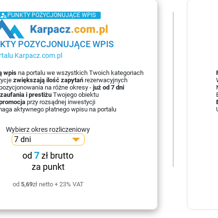
person_search
PUNKTY POZYCJONUJĄCE WPIS
KTY POZYCJONUJĄCE WPIS
rtalu
karpacz.com.pl
ą wpis
na portalu we wszystkich Twoich kategoriach
zycje
zwiększają ilość zapytań
rezerwacyjnych
pozycjonowania na różne okresy -
już od 7 dni
zaufania i prestiżu
Twojego obiektu
promocja
przy rozsądnej inwestycji
aga aktywnego płatnego wpisu na portalu
Wybierz okres rozliczeniowy
7
od
zł brutto
za punkt
od
5,69
zł netto + 23% VAT