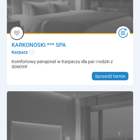
KARKONOSKI *** SPA
info
Karpacz
Komfortowy pensjonat w Karpaczu dla par i rodzin z
dziećmi!
Sprawdź termin