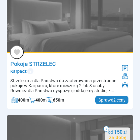
Pokoje STRZELEC
info
Karpacz
Strzelec ma dla Państwa do zaoferowania przestronne
pokoje w Karpaczu, które mieszczą 2 lub 3 osoby.
Również dla Państwa dyspozycji oddajemy studio, k...
400
m
400
m
650
m
Sprawdź ceny
i
150
od
zł
za dobę