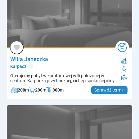
Willa Janeczka
info
Karpacz
Oferujemy pobyt w komfortowej willi położonej w
centrum Karpacza przy bocznej, cichej i spokojnej ulicy
200
m
200
m
800
m
Sprawdź termin