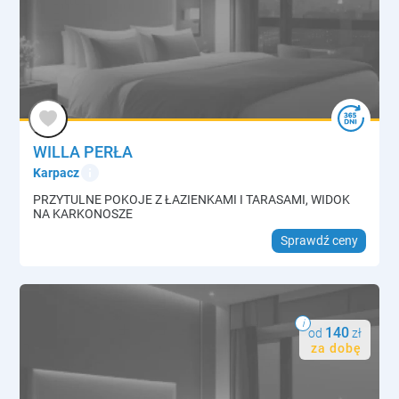
WILLA PERŁA
info
Karpacz
PRZYTULNE POKOJE Z ŁAZIENKAMI I TARASAMI, WIDOK
NA KARKONOSZE
Sprawdź ceny
i
140
od
zł
za dobę