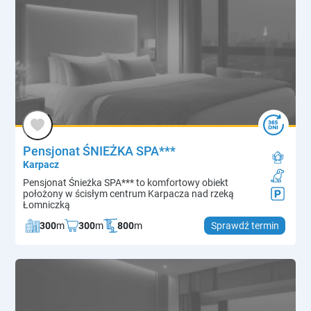
Pensjonat ŚNIEŻKA SPA***
Karpacz
Pensjonat Śnieżka SPA*** to komfortowy obiekt
położony w ścisłym centrum Karpacza nad rzeką
Łomniczką
300
m
300
m
800
m
Sprawdź termin