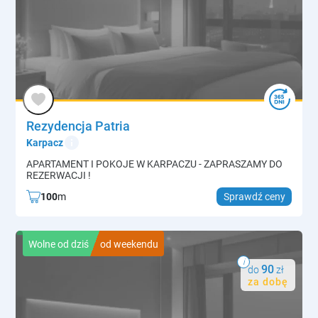
Rezydencja Patria
info
Karpacz
APARTAMENT I POKOJE W KARPACZU - ZAPRASZAMY DO
REZERWACJI !
100
m
Sprawdź ceny
Wolne od dziś
od weekendu
i
90
do
zł
za dobę