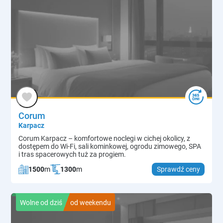
Corum
Karpacz
Corum Karpacz – komfortowe noclegi w cichej okolicy, z
dostępem do Wi-Fi, sali kominkowej, ogrodu zimowego, SPA
i tras spacerowych tuż za progiem.
1500
m
1300
m
Sprawdź ceny
Wolne od dziś
od weekendu