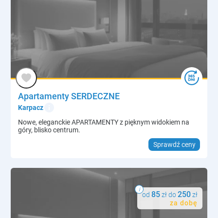
Apartamenty SERDECZNE
info
Karpacz
Nowe, eleganckie APARTAMENTY z pięknym widokiem na
góry, blisko centrum.
Sprawdź ceny
i
85
250
od
zł do
zł
za dobę