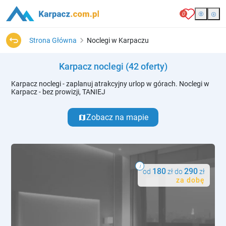
0
Strona Główna
Noclegi w Karpaczu
Karpacz noclegi
(42 oferty)
Karpacz noclegi - zaplanuj atrakcyjny urlop w górach. Noclegi w
Karpacz - bez prowizji, TANIEJ
Zobacz na mapie
map
i
180
290
od
zł do
zł
za dobę