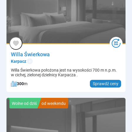
Willa Świerkowa
info
Karpacz
Willa Świerkowa położona jest na wysokości 700 m n.p.m.
w cichej, zielonej dzielnicy Karpacza .
300
m
Sprawdź ceny
Wolne od dziś
od weekendu