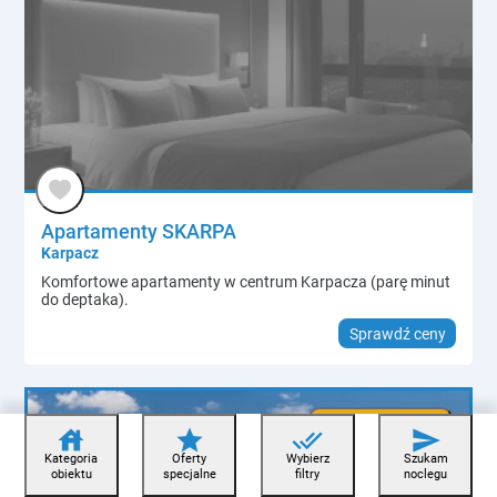
Apartamenty SKARPA
Karpacz
Komfortowe apartamenty w centrum Karpacza (parę minut
do deptaka).
Sprawdź ceny
+ DODAJ
house
star
done_all
send
OBIEKT
Kategoria
Oferty
Wybierz
Szukam
obiektu
specjalne
filtry
noclegu