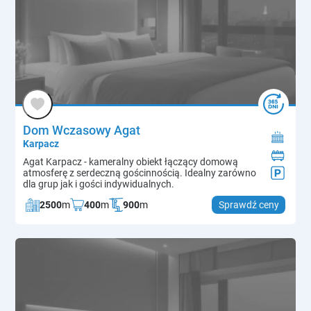
Dom Wczasowy Agat
Karpacz
Agat Karpacz - kameralny obiekt łączący domową
atmosferę z serdeczną gościnnością. Idealny zarówno
dla grup jak i gości indywidualnych.
2500
m
400
m
900
m
Sprawdź ceny