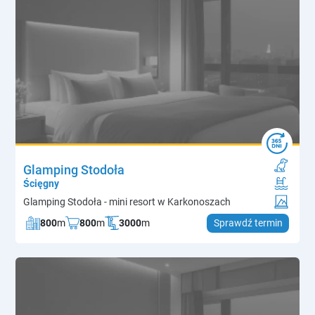
Glamping Stodoła
Ścięgny
Glamping Stodoła - mini resort w Karkonoszach
800
m
800
m
3000
m
Sprawdź termin