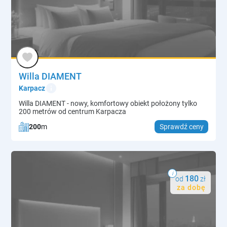
Willa DIAMENT
info
Karpacz
Willa DIAMENT - nowy, komfortowy obiekt położony tylko
200 metrów od centrum Karpacza
200
m
Sprawdź ceny
i
180
od
zł
za dobę