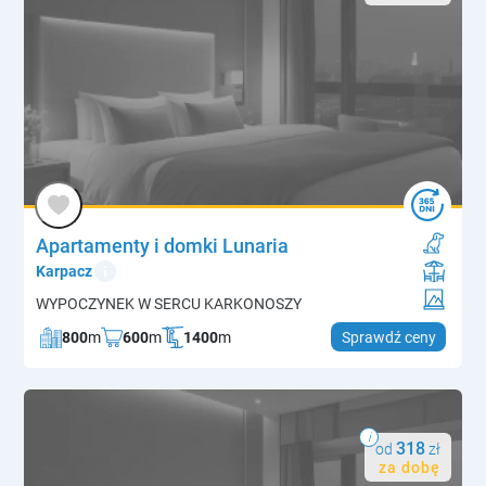
Apartamenty i domki Lunaria
info
Karpacz
WYPOCZYNEK W SERCU KARKONOSZY
800
m
600
m
1400
m
Sprawdź ceny
i
318
od
zł
za dobę