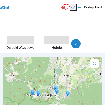
add
ia
Chat
Dodaj obiekt
0
chevron_right
Ośrodki Wczasowe
Hotele
Agroturystyka