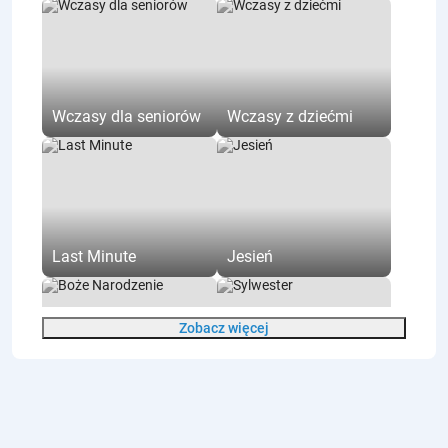
Prywatna łazienka
Łazienka na korytarzu
Aneks kuchenny
Kuchnia ogólnodostępna
Wczasy dla seniorów
Wczasy z dziećmi
Ogólnodostępna pralnia
Audioguide
Zwiedzanie indywidualne
Zwiedzanie z przewodnikiem
Szatnia
Last Minute
Jesień
Toaleta
Zasady w obiekcie
Zobacz więcej
Recepcja
Płatność kartą
Płatność gotówką
Boże Narodzenie
Sylwester
Obiekt przyjazny dzieciom
Całoroczny