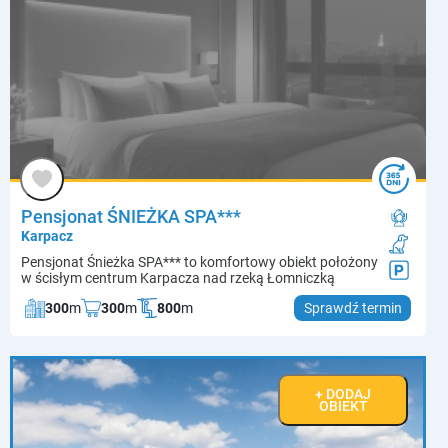
Pensjonat ŚNIEŻKA SPA***
Karpacz
Pensjonat Śnieżka SPA*** to komfortowy obiekt położony
w ścisłym centrum Karpacza nad rzeką Łomniczką
300
m
300
m
800
m
Sprawdź termin
+ DODAJ
OBIEKT