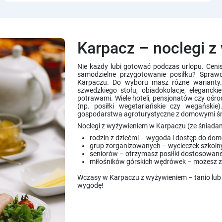
Karpacz – noclegi 
Nie każdy lubi gotować podczas urlopu. Cenis
samodzielne przygotowanie posiłku? Spraw
Karpaczu. Do wyboru masz różne warianty. 
szwedzkiego stołu, obiadokolacje, elegancki
potrawami. Wiele hoteli, pensjonatów czy ośr
(np. posiłki wegetariańskie czy wegańskie
gospodarstwa agroturystyczne z domowymi śn
Noclegi z wyżywieniem w Karpaczu (ze śniadani
rodzin z dziećmi – wygoda i dostęp do do
grup zorganizowanych – wycieczek szkolnyc
seniorów – otrzymasz posiłki dostosowane 
miłośników górskich wędrówek – możesz z
Wczasy w Karpaczu z wyżywieniem – tanio lub 
wygodę!