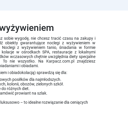
Rekreacja
Basen
z wyżywieniem
Jacuzzi
Grota solna
z sobie wygodę, nie chcesz tracić czasu na zakupy i
SPA
dź obiekty gwarantujące noclegi z wyżywieniem w
Noclegi z wyżywieniem tanio, śniadania w formie
Sauna
e kolacje w ośrodkach SPA, restauracje z lokalnymi
Siłownia
odków wczasowych chętnie uwzględnia diety specjalne
). To nie wszystko. Na Karpacz.com.pl znajdziesz
iadaniami i obiadami.
Gastronomia
em i obiadokolacją) sprawdzą się dla:
Posiłki wegańskie
mowych posiłków dla najmłodszych.
Posiłki wegetariańskie
h, kolonii, obozów, zielonych szkół.
do różnych diet.
Restauracja
amówić prowiant na szlak.
Kawiarnia
luksusowo – to idealne rozwiązanie dla ceniących
Bar
Drinkbar
Bufet