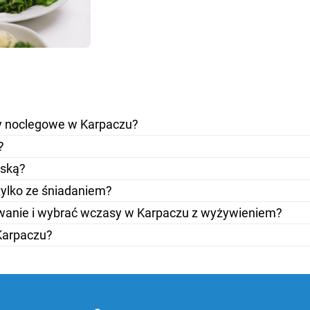
ty noclegowe w Karpaczu?
?
ńską?
tylko ze śniadaniem?
owanie i wybrać wczasy w Karpaczu z wyżywieniem?
Karpaczu?