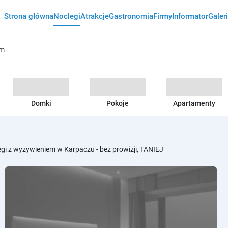
Strona główna
Noclegi
Atrakcje
Gastronomia
Firmy
Informator
Galer
em
Domki
Pokoje
Apartamenty
legi z wyżywieniem w Karpaczu - bez prowizji, TANIEJ