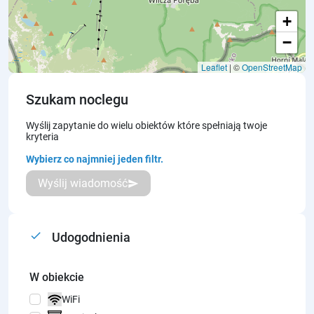
+
−
Leaflet
| ©
OpenStreetMap
Szukam noclegu
Wyślij zapytanie do wielu obiektów które spełniają twoje
kryteria
Wybierz co najmniej jeden filtr.
Wyślij wiadomość
send
done
Udogodnienia
W obiekcie
WiFi