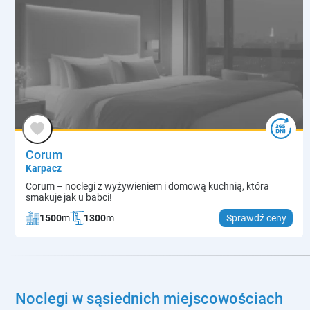
Corum
Karpacz
Corum – noclegi z wyżywieniem i domową kuchnią, która
smakuje jak u babci!
1500
m
1300
m
Sprawdź ceny
Noclegi w sąsiednich miejscowościach