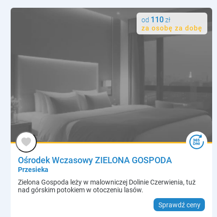
110
od
zł
za osobę za dobę
Ośrodek Wczasowy ZIELONA GOSPODA
Przesieka
Zielona Gospoda leży w malowniczej Dolinie Czerwienia, tuż
nad górskim potokiem w otoczeniu lasów.
Sprawdź ceny