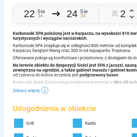
22
24
2
Sie
Sie
'24
'24
Karkonoski SPA położony jest w Karpaczu, na wysokości 810 me
turystycznych i wyciągów narciarskich
.
Karkonoski SPA znajduje się w odległości 800 metrów od kompleks
Karpaczu Świątyni Wang oraz 300 m od Aquaparku Tropicana.
Oferowane pokoje są komfortowe i przestronne, z dostępem do inter
Na terenie obiektu do dyspozycji Gości jest SPA z jacuzzi, saun
zewnętrzna na ogrodzie, a także gabinet masażu i gabinet kosm
od czerwca do końca września jest
podgrzewany basen
.
Przez cały dzień Goście mogą bezpłatnie korzystać z
Mini All Inc
zimnymi napojami oraz naturalnie tłoczonymi sokami w godzinach
Zobacz więcej
Na miejscu dostępna jest także restauracja z bilardem w restaura
Dodatkowo naszych Gości miejski Bus dowozi do centrum gratis.
Udogodnienia w obiekcie
Atrakcje dla dzieci:
- sala zabaw z X-box
Grill
Radio
- kącik zabaw w restauracji,
- plac zabaw w ogrodzie ze zjeżdżalnią, huśtawkami, piaskownicą 