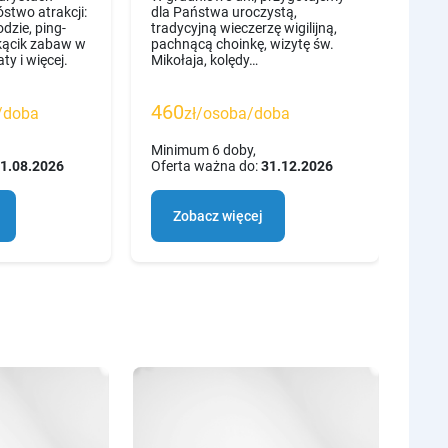
two atrakcji:
dla Państwa uroczystą,
zaba
dzie, ping-
tradycyjną wieczerzę wigilijną,
wypo
 kącik zabaw w
pachnącą choinkę, wizytę św.
TERM
ty i więcej.
Mikołaja, kolędy…
2.01
460
46
/doba
zł/osoba/doba
Minimum 6 doby,
Mini
1.08.2026
Oferta ważna do:
31.12.2026
Ofer
Zobacz więcej
Z