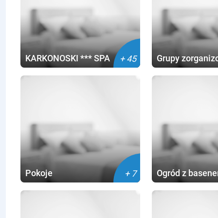
KARKONOSKI *** SPA
Grupy zorgani
+ 45
Pokoje
Ogród z basen
+ 7