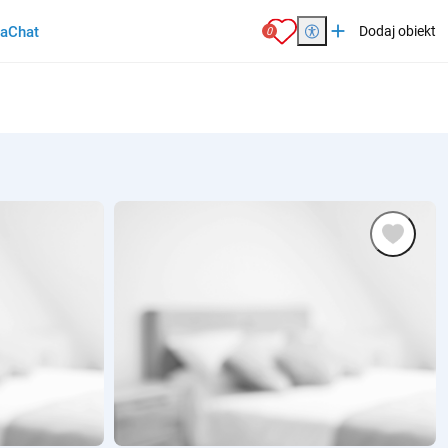
add
ia
Chat
Dodaj obiekt
0