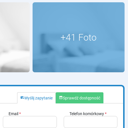
outgoing_mail
calendar_month
Wyślij zapytanie
Sprawdź dostępność
Email
*
Telefon komórkowy
*