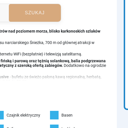
SZUKAJ
trów nad poziomem morza, blisko karkonoskich szlaków
u narciarskiego Śnieżka, 700 m od głównej atrakcji w
netu WiFi (bezpłatnie) i telewizją satelitarną.
ą fińską i parową oraz tężnią solankową, balia podgrzewana
etyczny z szeroką ofertą zabiegów.
Dodatkowo na ogrodzie
lusive
- bufetu ze świeżo paloną kawą regionalną, herbatą,
 8:00 do 21:00.
cji i całorocznym tarasem oraz ping-pong na ogrodzie.
Czajnik elektryczny
Basen
i linami do wspinania, ping-pong, kosz do koszykówki.