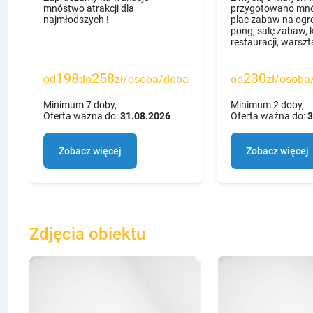
mnóstwo atrakcji dla
przygotowano mnós
najmłodszych !
plac zabaw na ogro
pong, salę zabaw,
restauracji, warszta
198
258
230
od
do
zł/osoba/doba
od
zł/osoba
Minimum 7 doby,
Minimum 2 doby,
Oferta ważna do:
31.08.2026
Oferta ważna do:
3
Zobacz więcej
Zobacz więcej
Zdjęcia obiektu