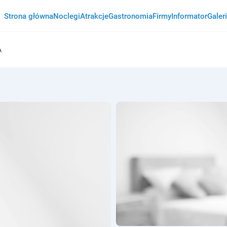
Strona główna
Noclegi
Atrakcje
Gastronomia
Firmy
Informator
Galer
A