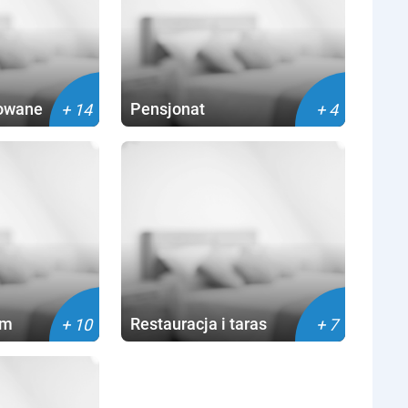
zowane
Pensjonat
+ 14
+ 4
em
Restauracja i taras
+ 10
+ 7