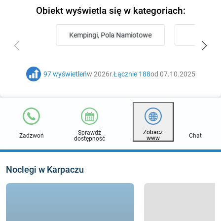
Obiekt wyświetla się w kategoriach:
Kempingi, Pola Namiotowe
Ws
97 wyświetleń
w 2026r.
Łącznie 188
od 07.10.2025
Zobacz
Sprawdź
Zadzwoń
Chat
www
dostępność
Noclegi w Karpaczu