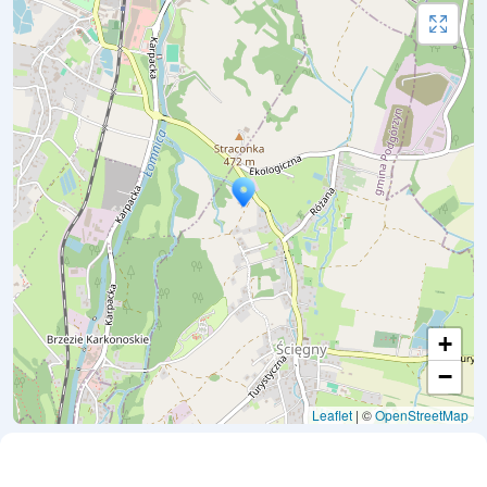
+
−
Leaflet
| ©
OpenStreetMap