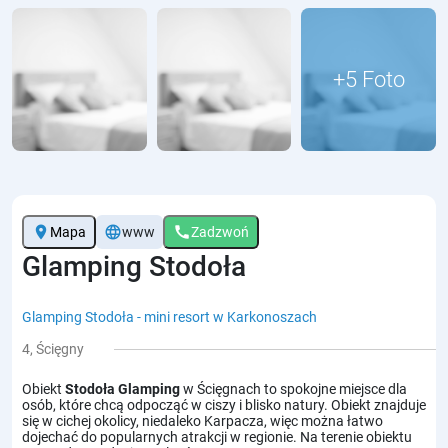
location_on
language
call
Mapa
www
Zadzwoń
Glamping Stodoła
Glamping Stodoła - mini resort w Karkonoszach
4, Ścięgny
Obiekt
Stodoła Glamping
w Ścięgnach to spokojne miejsce dla
osób, które chcą odpocząć w ciszy i blisko natury. Obiekt znajduje
się w cichej okolicy, niedaleko Karpacza, więc można łatwo
dojechać do popularnych atrakcji w regionie. Na terenie obiektu