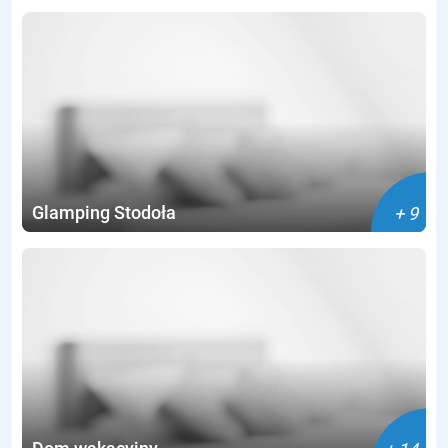
Taras
Łazienka na korytarzu
Suszarka do włosów
Leżaki
Możliwość rezerwacji online
Glamping Stodoła
+ 9
Przystosowany dla grup
Widok na ogród
Ogród do dyspozycji gości
Ogrzewanie
Akceptujemy małe zwierzęta