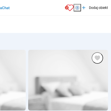
add
ia
Chat
Dodaj obiekt
0