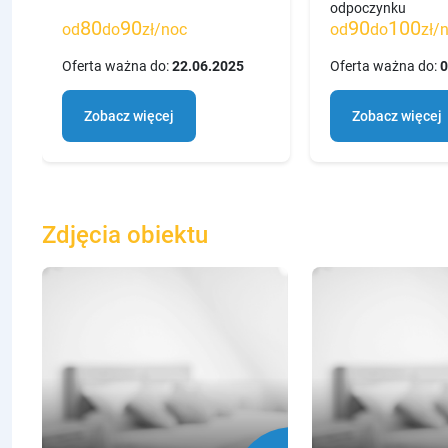
odpoczynku
80
90
90
100
od
do
zł/noc
od
do
zł/
Oferta ważna do:
22.06.2025
Oferta ważna do:
0
Zobacz więcej
Zobacz więcej
Zdjęcia obiektu