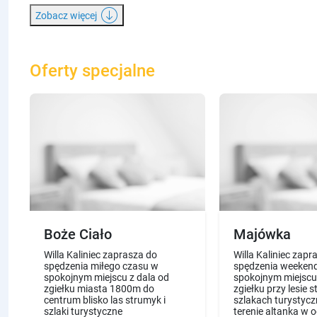
Zobacz więcej
Oferty specjalne
Boże Ciało
Majówka
Willa Kaliniec zaprasza do
Willa Kaliniec zapr
spędzenia miłego czasu w
spędzenia weeken
spokojnym miejscu z dala od
spokojnym miejscu
zgiełku miasta 1800m do
zgiełku przy lesie 
centrum blisko las strumyk i
szlakach turystyc
szlaki turystyczne
terenie altanka w 