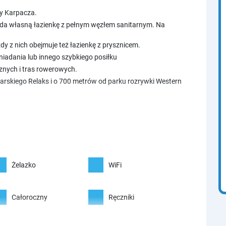
cy Karpacza.
ada własną łazienkę z pełnym węzłem sanitarnym. Na
dy z nich obejmuje też łazienkę z prysznicem.
śniadania lub innego szybkiego posiłku
cznych i tras rowerowych.
iarskiego Relaks i o 700 metrów od parku rozrywki Western
Żelazko
WiFi
Całoroczny
Ręczniki