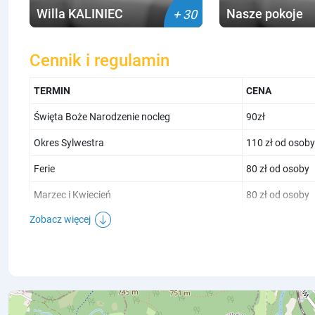
Willa KALINIEC
Nasze pokoje
+ 30
Cennik i regulamin
TERMIN
CENA
Święta Boże Narodzenie nocleg
90zł
Okres Sylwestra
110 zł od osoby
Ferie
80 zł od osoby
Marzec i Kwiecień
80 zł od osoby
Zobacz więcej
Święta Wielkanocne
90 zł od osoby
Majówka
110 zł od osoby
Maj, Czerwiec i Wrzesień
80 zł od osoby
Lipiec i Sierpień
80 zł od osoby