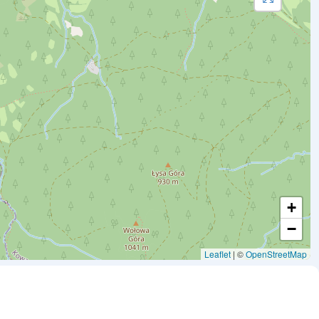
+
−
Leaflet
| ©
OpenStreetMap