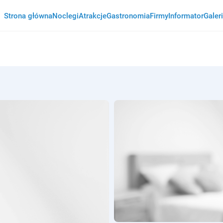
Strona główna
Noclegi
Atrakcje
Gastronomia
Firmy
Informator
Galer