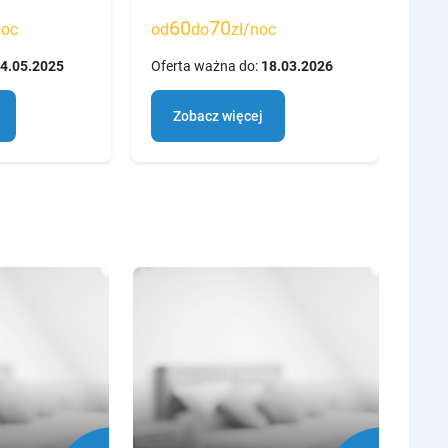
60
70
6
noc
od
do
zł/noc
od
4.05.2025
Oferta ważna do:
18.03.2026
Ofer
Zobacz więcej
Z