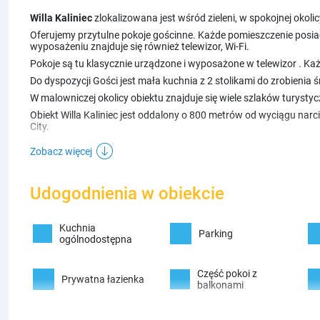
Willa Kaliniec
zlokalizowana jest wśród zieleni, w spokojnej okoli
Oferujemy przytulne pokoje gościnne. Każde pomieszczenie posi
wyposażeniu znajduje się również telewizor, Wi-Fi.
Pokoje są tu klasycznie urządzone i wyposażone w telewizor . Każ
Do dyspozycji Gości jest mała kuchnia z 2 stolikami do zrobienia 
W malowniczej okolicy obiektu znajduje się wiele szlaków turysty
Obiekt Willa Kaliniec jest oddalony o 800 metrów od wyciągu narc
City.
Zobacz więcej
Udogodnienia w obiekcie
Kuchnia
Parking
ogólnodostępna
Część pokoi z
Prywatna łazienka
balkonami
Telewizor