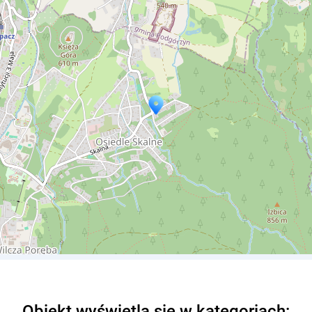
 wyjątkiem Świąt i okresu Sylwestra
Obiekt wyświetla się w kategoriach: