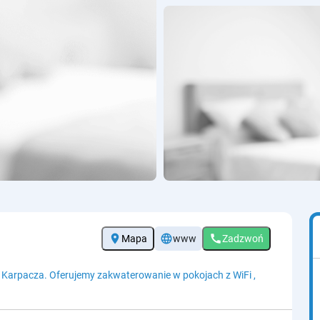
location_on
language
call
Mapa
www
Zadzwoń
icy Karpacza. Oferujemy zakwaterowanie w pokojach z WiFi ,