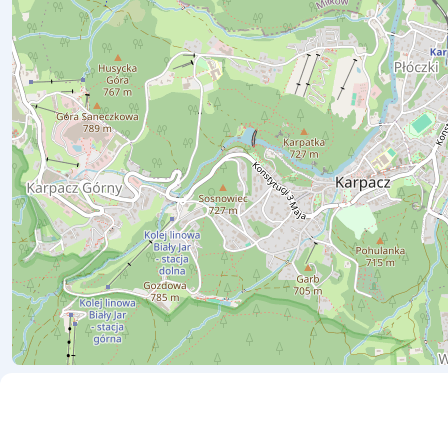
Październik
70 zł od osoby
Listopad
70 zł od osoby
Grudzień
70zł od osoby z