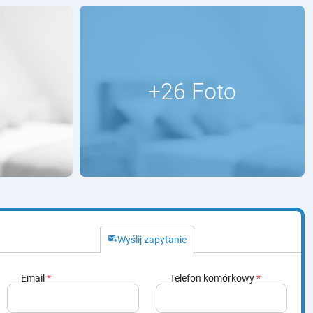
outgoing_mail
Wyślij zapytanie
Email
*
Telefon komórkowy
*