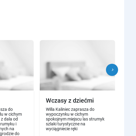
chevron_right
Wczasy z dziećmi
Wa
asza do
Willa Kaliniec zaprasza do
Pole
du w cichym
wypoczynku w cichym
jeżel
 z dala od
spokojnym miejscu las strumyk
lesi
strumyku i
szlaki turystyczne na
tury
znych na
wyciągniecie ręki
cen
ogrodzie do