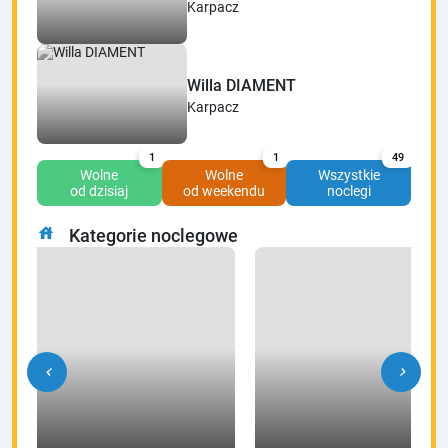
Karpacz
Willa DIAMENT
Karpacz
1
1
49
Wolne
Wolne
Wszystkie
od dzisiaj
od weekendu
noclegi
house
Kategorie noclegowe
chevron_left
chevron_right