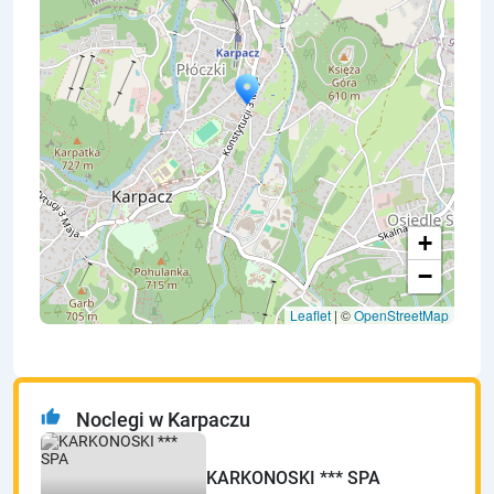
+
−
Leaflet
| ©
OpenStreetMap
thumb_up
Noclegi w Karpaczu
KARKONOSKI *** SPA