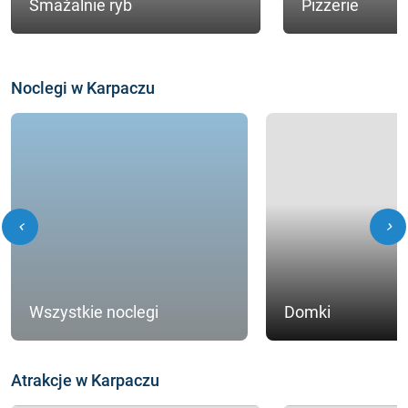
Smażalnie ryb
Pizzerie
Noclegi w Karpaczu
chevron_left
chevron_right
Wszystkie noclegi
Domki
Atrakcje w Karpaczu