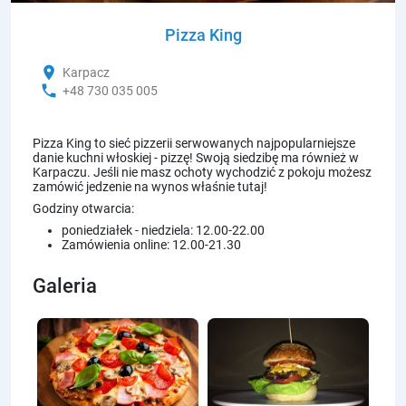
Pizza King
location_on
Karpacz
phone
+48 730 035 005
Pizza King to sieć pizzerii serwowanych najpopularniejsze
danie kuchni włoskiej - pizzę! Swoją siedzibę ma również w
Karpaczu. Jeśli nie masz ochoty wychodzić z pokoju możesz
zamówić jedzenie na wynos właśnie tutaj!
Godziny otwarcia:
poniedziałek - niedziela: 12.00-22.00
Zamówienia online: 12.00-21.30
Galeria