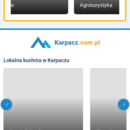
Hotele
Agroturystyka
Lokalna kuchnia w Karpaczu
chevron_left
chevron_right