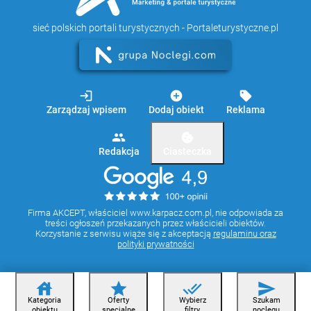
sieć polskich portali turystycznych - Portaleturystyczne.pl
login
add_circle
sell
Zarządzaj wpisem
Dodaj obiekt
Reklama
group
cookie
Redakcja
Ciasteczka
Firma AKCEPT, właściciel www.karpacz.com.pl, nie odpowiada za
treści ogłoszeń przekazanych przez właścicieli obiektów.
Korzystanie z serwisu wiąże się z akceptacją
regulaminu oraz
polityki prywatności
house
star
done_all
send
Kategoria
Oferty
Wybierz
Szukam
obiektu
specjalne
filtry
noclegu