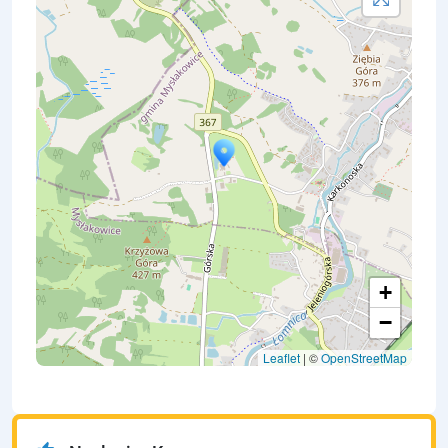
+
−
Leaflet
| ©
OpenStreetMap