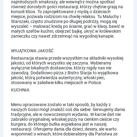
najmłodszych smakoszy, ale wewnątrz można spotkać
również dorosłych gości restauracji, którzy chętnie grają na
konsoli Xbox. To zaprojektowane z myślą o dzieciach
miejsce, pozwala rodzicom na chwilę relaksu. Tu Maluchy i
Starszaki, często znudzone po długiej podróży, mogą się
wyszaleć – malować kredą po ścianie, grać w klasy, bawić w
małych szefów kuchni, obejrzeć bajkę, ukryć w królewskim
zameczku czy nawet zdrzemnąć na wygodnej kanapie.
WYJĄTKOWA JAKOŚĆ
Restauracja stawia przede wszystkim na składniki wysokiej
jakości, od których wszystko się zaczyna. Wybieramy
wyłącznie lokalnych dostawców, którzy nigdy nas nie
zawodzą. Dodatkowo pizza z Bistro Stacja to wyjątkowa
jakość, którą potwierdza autentyczny, włoski piec,
stosowany w zaledwie kilku miejscach w Polsce.
KUCHNIA
Menu opracowane zostało w taki sposób, by każdy z
naszych Gości mógł znaleźć coś dla siebie. Serwujemy dania
tradycyjne, ale w nowoczesnym wydaniu. W karcie dań nie
zabrakło oryginalnej, włoskiej pizzy na cienkim cieście czy
burgera, do którego bułka wypiekana jest w naszej
restauracji. Oferujemy dania dla dzieci, desery, ale warto
wspomnieć o winach, które dobieraliśmy dla Państwa ze