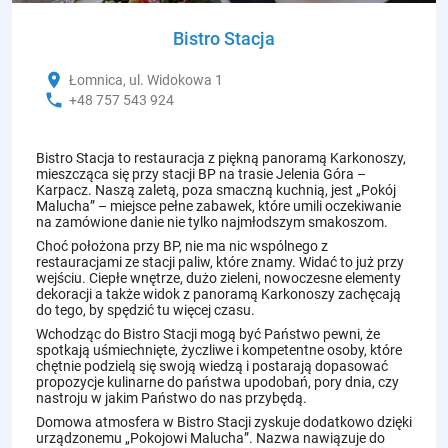
Bistro Stacja
location_on
Łomnica, ul. Widokowa 1
phone
+48 757 543 924
Bistro Stacja to restauracja z piękną panoramą Karkonoszy,
mieszcząca się przy stacji BP na trasie Jelenia Góra –
Karpacz. Naszą zaletą, poza smaczną kuchnią, jest „Pokój
Malucha” – miejsce pełne zabawek, które umili oczekiwanie
na zamówione danie nie tylko najmłodszym smakoszom.
Choć położona przy BP, nie ma nic wspólnego z
restauracjami ze stacji paliw, które znamy. Widać to już przy
wejściu. Ciepłe wnętrze, dużo zieleni, nowoczesne elementy
dekoracji a także widok z panoramą Karkonoszy zachęcają
do tego, by spędzić tu więcej czasu.
Wchodząc do Bistro Stacji mogą być Państwo pewni, że
spotkają uśmiechnięte, życzliwe i kompetentne osoby, które
chętnie podzielą się swoją wiedzą i postarają dopasować
propozycje kulinarne do państwa upodobań, pory dnia, czy
nastroju w jakim Państwo do nas przybędą.
Domowa atmosfera w Bistro Stacji zyskuje dodatkowo dzięki
urządzonemu „Pokojowi Malucha”. Nazwa nawiązuje do