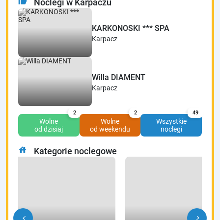
thumb_up
Noclegi w Karpaczu
KARKONOSKI *** SPA
Karpacz
Willa DIAMENT
Karpacz
2
2
49
Wolne
Wolne
Wszystkie
od dzisiaj
od weekendu
noclegi
house
Kategorie noclegowe
chevron_left
chevron_right