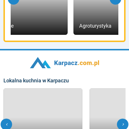
Hotele
Agroturystyka
Lokalna kuchnia w Karpaczu
chevron_left
chevron_right