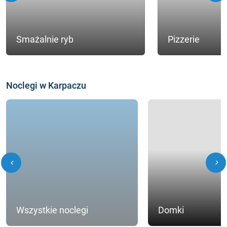
Smażalnie ryb
Pizzerie
Noclegi w Karpaczu
chevron_left
chevron_right
Wszystkie noclegi
Domki