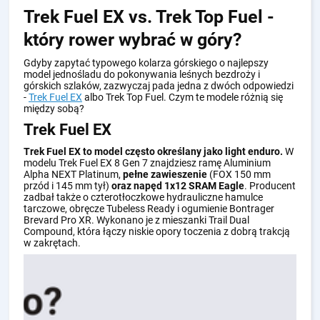
Trek Fuel EX vs. Trek Top Fuel -
który rower wybrać w góry?
Gdyby zapytać typowego kolarza górskiego o najlepszy
model jednośladu do pokonywania leśnych bezdroży i
górskich szlaków, zazwyczaj pada jedna z dwóch odpowiedzi
-
Trek Fuel EX
albo Trek Top Fuel. Czym te modele różnią się
między sobą?
Trek Fuel EX
Trek Fuel EX to model często określany jako light enduro.
W
modelu Trek Fuel EX 8 Gen 7 znajdziesz ramę Aluminium
Alpha NEXT Platinum,
pełne zawieszenie
(FOX 150 mm
przód i 145 mm tył)
oraz napęd 1x12 SRAM Eagle
. Producent
zadbał także o czterotłoczkowe hydrauliczne hamulce
tarczowe, obręcze Tubeless Ready i ogumienie Bontrager
Brevard Pro XR. Wykonano je z mieszanki Trail Dual
Compound, która łączy niskie opory toczenia z dobrą trakcją
w zakrętach.