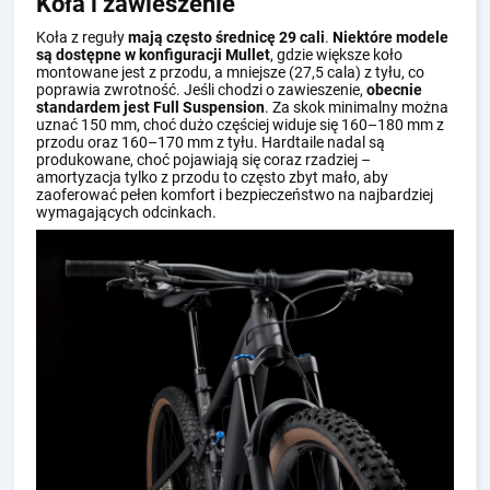
Koła i zawieszenie
Koła z reguły
mają często średnicę 29 cali
.
Niektóre modele
są dostępne w konfiguracji Mullet
, gdzie większe koło
montowane jest z przodu, a mniejsze (27,5 cala) z tyłu, co
poprawia zwrotność. Jeśli chodzi o zawieszenie,
obecnie
standardem jest Full Suspension
. Za skok minimalny można
uznać 150 mm, choć dużo częściej widuje się 160–180 mm z
przodu oraz 160–170 mm z tyłu. Hardtaile nadal są
produkowane, choć pojawiają się coraz rzadziej –
amortyzacja tylko z przodu to często zbyt mało, aby
zaoferować pełen komfort i bezpieczeństwo na najbardziej
wymagających odcinkach.