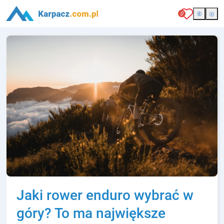
0
Jaki rower enduro wybrać w
góry? To ma największe