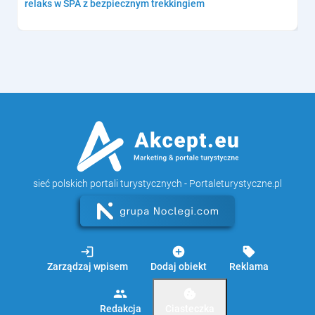
relaks w SPA z bezpiecznym trekkingiem
sieć polskich portali turystycznych - Portaleturystyczne.pl
login
add_circle
sell
Zarządzaj wpisem
Dodaj obiekt
Reklama
group
cookie
Redakcja
Ciasteczka