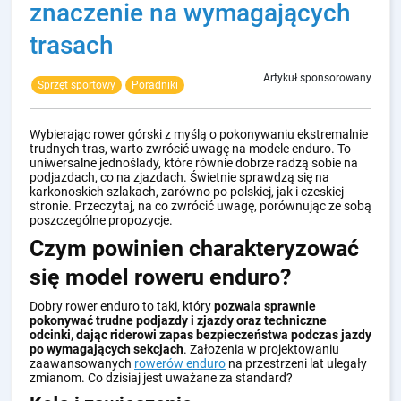
znaczenie na wymagających
trasach
Artykuł sponsorowany
Sprzęt sportowy
Poradniki
Wybierając rower górski z myślą o pokonywaniu ekstremalnie
trudnych tras, warto zwrócić uwagę na modele enduro. To
uniwersalne jednoślady, które równie dobrze radzą sobie na
podjazdach, co na zjazdach. Świetnie sprawdzą się na
karkonoskich szlakach, zarówno po polskiej, jak i czeskiej
stronie. Przeczytaj, na co zwrócić uwagę, porównując ze sobą
poszczególne propozycje.
Czym powinien charakteryzować
się model roweru enduro?
Dobry rower enduro to taki, który
pozwala sprawnie
pokonywać trudne podjazdy i zjazdy oraz techniczne
odcinki, dając riderowi zapas bezpieczeństwa podczas jazdy
po wymagających sekcjach
. Założenia w projektowaniu
zaawansowanych
rowerów enduro
na przestrzeni lat ulegały
zmianom. Co dzisiaj jest uważane za standard?