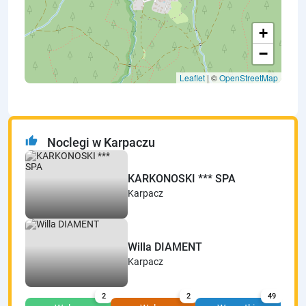
+
−
Leaflet
| ©
OpenStreetMap
thumb_up
Noclegi w Karpaczu
KARKONOSKI *** SPA
Karpacz
Willa DIAMENT
Karpacz
2
2
49