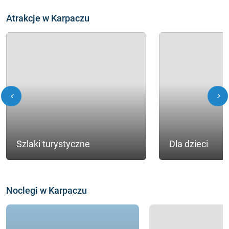
Atrakcje w Karpaczu
chevron_left
chevron_right
Szlaki turystyczne
Dla dzieci
Noclegi w Karpaczu