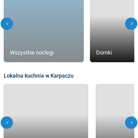
chevron_left
chevron_right
Wszystkie noclegi
Domki
Lokalna kuchnia w Karpaczu
chevron_left
chevron_right