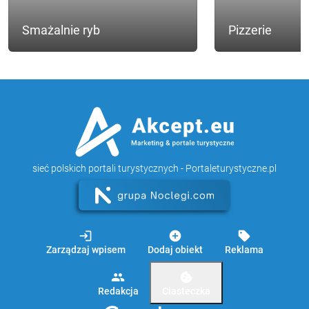
Smażalnie ryb
Pizzerie
sieć polskich portali turystycznych - Portaleturystyczne.pl
login
add_circle
sell
Zarządzaj wpisem
Dodaj obiekt
Reklama
group
cookie
Redakcja
Ciasteczka