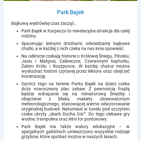
Park Bajek
Bajkową wędrówkę czas zacząć..
Park Bajek w Karpaczu to rewelacyjna atrakcja dla całej
rodziny.
Spacerując leśnymi dróżkami, odwiedzamy bajkowe
chatki, a w każdej z nich czeka na nas inna opowieść.
Na odkrycie czekają historie o Królowej Śniegu, Pinokiu,
Jasiu i Małgosi, Calineczce, Czerwonym kapturku,
Żabim Królu i Roszpunce. W każdej chatce można
wysłuchać historii czytanej przez lektora oraz obejrzeć
inscenizację.
Oprócz tego na terenie Parku Bajek na dzieci czeka
duży nowoczesny plac zabaw. Z pewnością frajdą
będzie wdrapanie się na miniaturową Śnieżkę i
obejrzenie z bliska makiety obserwatorium
meteorologicznego, stanowiącej wierne odwzorowanie
oryginalnej budowli. Natomiast w tunelu pod szczytem
czeka ukryty „skarb Ducha Gór”. Do tego ciekawe gry
wodne, trampolina oraz letni tor pontonowy.
Park Bajek ma także walory edukacyjne – w
specjalnych gablotach umieszczono wszystkie rodzaje
grzybów, które spotkać można w naszych lasach.