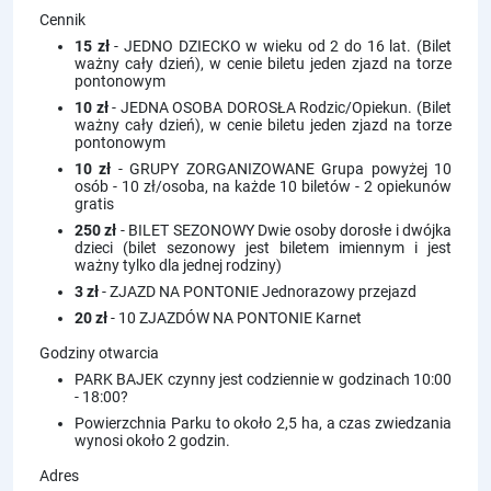
Cennik
15 zł
- JEDNO DZIECKO w wieku od 2 do 16 lat. (Bilet
ważny cały dzień), w cenie biletu jeden zjazd na torze
pontonowym
10 zł
- JEDNA OSOBA DOROSŁA Rodzic/Opiekun. (Bilet
ważny cały dzień), w cenie biletu jeden zjazd na torze
pontonowym
10 zł
- GRUPY ZORGANIZOWANE Grupa powyżej 10
osób - 10 zł/osoba, na każde 10 biletów - 2 opiekunów
gratis
250 zł
- BILET SEZONOWY Dwie osoby dorosłe i dwójka
dzieci (bilet sezonowy jest biletem imiennym i jest
ważny tylko dla jednej rodziny)
3 zł
- ZJAZD NA PONTONIE Jednorazowy przejazd
20 zł
- 10 ZJAZDÓW NA PONTONIE Karnet
Godziny otwarcia
PARK BAJEK czynny jest codziennie w godzinach 10:00
- 18:00?
Powierzchnia Parku to około 2,5 ha, a czas zwiedzania
wynosi około 2 godzin.
Adres