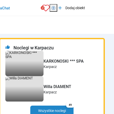
add
ia
Chat
Dodaj obiekt
0
thumb_up
Noclegi w Karpaczu
KARKONOSKI *** SPA
Karpacz
Willa DIAMENT
Karpacz
49
Wszystkie noclegi