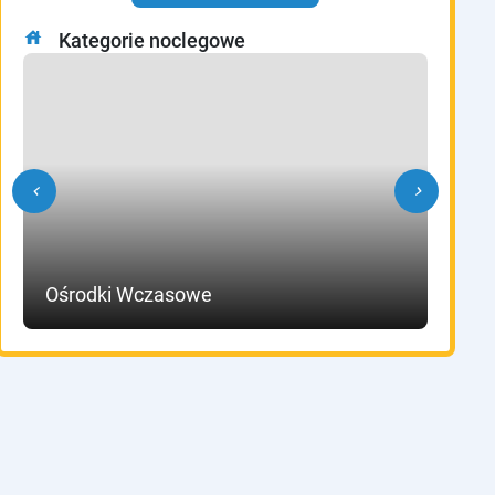
house
Kategorie noclegowe
chevron_left
chevron_right
Ośrodki Wczasowe
Ho