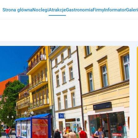
Strona główna
Noclegi
Atrakcje
Gastronomia
Firmy
Informator
Galer