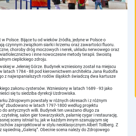
t w Polsce. Bijące tu od wieków źródła, jedyne w Polsce o
ą czynnym związkom siarki i krzemu oraz zawartości fluoru.
czne, choroby dróg moczowych i nerek, układu nerwowego oraz
światłolecznictwo i inne nowoczesne metody terapii. Swoistą
alnym cieplickiego zdroju.
ławskiej w Jeleniej Górze. Budynek wzniesiony został na miejscu
 w latach 1784 - 88 pod kierownictwem architekta Jana Rudolfa
ego z najwspanialszych rodów śląskich świadczą dwa kartusze
Apartamenty
kiego zakonu cystersów. Wzniesiony w latach 1689 - 93 jako
ści się tu siedziba dyrekcji Uzdrowiska.
arku Zdrojowym powstały w różnych okresach i z różnym
erię” zbudowano w latach 1797-1800 według projektu
o do antycznych willi. Budynek ten uważano długo za
ytelnię, salon gier towarzyskich, palarnię cygar i restaurację,
łasnej sceny istniał tu, jak w każdym innym szanującym się
chów zaprojektował w stylu neoklasycznym Albert Tollberg. Z
z sąsiednią „Galerią”. Obecnie scena należy do Zdrojowego