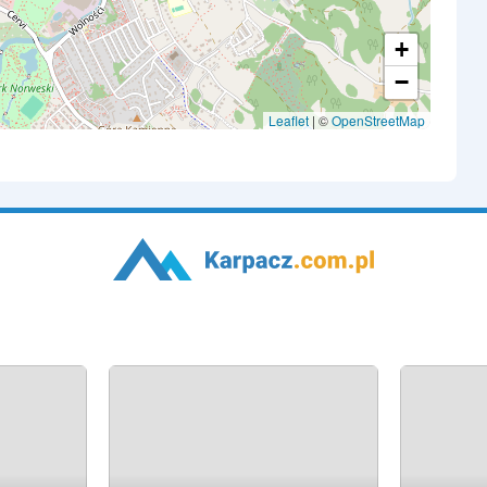
+
−
Leaflet
| ©
OpenStreetMap