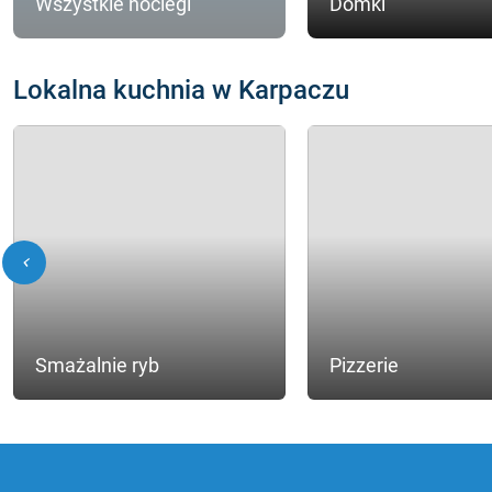
Wszystkie noclegi
Domki
Lokalna kuchnia w Karpaczu
chevron_left
Smażalnie ryb
Pizzerie