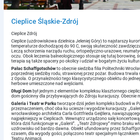
Cieplice Śląskie-Zdrój
Cieplice Zdrój
Cieplice
(uzdrowiskowa dzielnica Jeleniej Góry) to najstarszy kuror
temperaturze dochodzącej do 90 C, swoją skuteczność zawdzięczaj
Leczą schorzenia narządu ruchu, ortopedyczno-urazowe, reumaty
oczu. Obok leczenia balneologicznego stosuje się tutaj borowinę, 
terapia są także spacery po okolicy i udział w bogatym życiu kultur
Pałac Schaffgotschów
to obecnie siedziba filia Politechniki Wroc
poprzedniej siedziby rodu, strawionej przez pożar. Budowa trwała
z Opola. O przynależności tego klasycystycznego obiektu do jedn
Pokoje
herbowe umieszczone nad wejściami.
Długi Dom
był jednym z elementów kompleksu klasztornego cieplic
dom gościnny dla przybywających do Zdroju kuracjuszy. Obecnie mie
Galeria i Teatr w Parku
tworzące dziś jeden kompleks budowli w P
przeznaczeniem, choć oba ku uciesze i wygodzie kuracjuszy. „Gal
wrocławskiego architekta Carla Gottfrieda Geiβlera, nawiązująceg
najpiękniejszy w Cieplicach. Wewnątrz urządzono salę koncertową, cz
która dziś funkcjonuje w „Galerii”. „Teatr Zdrojowy” mimo braku w
uzdrowisku od bardzo dawna. Obiekt ufundowany przez Schaffgots
czasem, dla wygody gości, połączono teatr specjalnym łącznikiem 
Teatru Animacji.