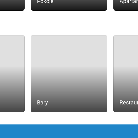
Pokoje
Aparta
Bary
Restau