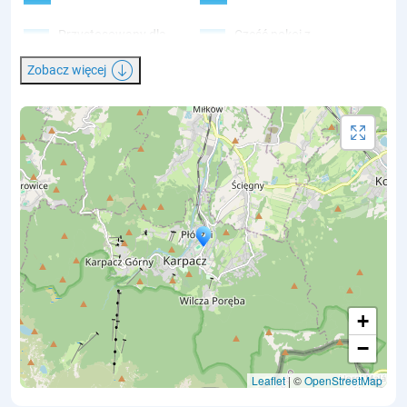
Przystosowany dla
Część pokoi z
grup
balkonami
Zobacz więcej
Łazienka na korytarzu
Taras
Całoroczny
Recepcja
Śniadania, obiady i
Bezpłatny parking
kolacje
Sala zabaw
Telewizor
Miejsce na ognisko
Wyżywienie
+
−
Leaflet
| ©
OpenStreetMap