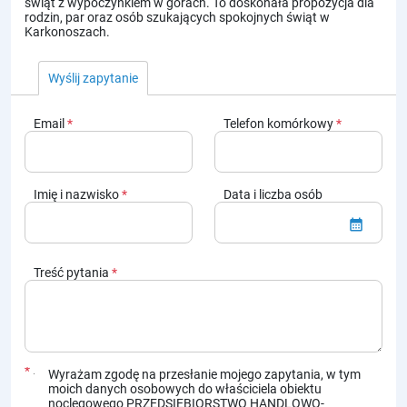
świąt z wypoczynkiem w górach. To doskonała propozycja dla
rodzin, par oraz osób szukających spokojnych świąt w
Karkonoszach.
Wyślij zapytanie
Email
*
Telefon komórkowy
*
Imię i nazwisko
*
Data i liczba osób
calendar_month
Treść pytania
*
*
Wyrażam zgodę na przesłanie mojego zapytania, w tym
moich danych osobowych do właściciela obiektu
noclegowego PRZEDSIĘBIORSTWO HANDLOWO-