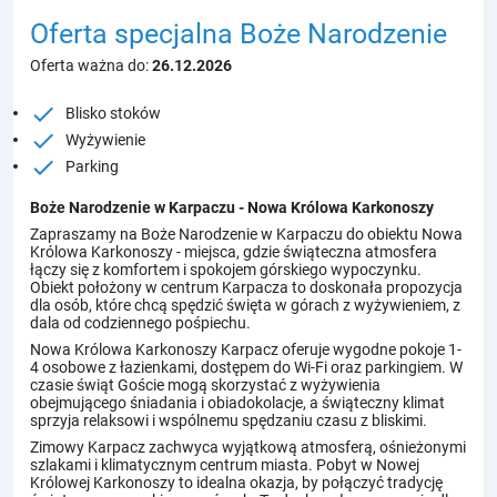
Oferta specjalna
Boże Narodzenie
Oferta ważna do:
26.12.2026
check
Blisko stoków
check
Wyżywienie
check
Parking
Boże Narodzenie w Karpaczu - Nowa Królowa Karkonoszy
Zapraszamy na Boże Narodzenie w Karpaczu do obiektu Nowa
Królowa Karkonoszy - miejsca, gdzie świąteczna atmosfera
łączy się z komfortem i spokojem górskiego wypoczynku.
Obiekt położony w centrum Karpacza to doskonała propozycja
dla osób, które chcą spędzić święta w górach z wyżywieniem, z
dala od codziennego pośpiechu.
Nowa Królowa Karkonoszy Karpacz oferuje wygodne pokoje 1-
4 osobowe z łazienkami, dostępem do Wi-Fi oraz parkingiem. W
czasie świąt Goście mogą skorzystać z wyżywienia
obejmującego śniadania i obiadokolacje, a świąteczny klimat
sprzyja relaksowi i wspólnemu spędzaniu czasu z bliskimi.
Zimowy Karpacz zachwyca wyjątkową atmosferą, ośnieżonymi
szlakami i klimatycznym centrum miasta. Pobyt w Nowej
Królowej Karkonoszy to idealna okazja, by połączyć tradycję