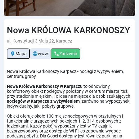
Nowa KRÓLOWA KARKONOSZY
ul. Konstytucji 3 Maja 22, Karpacz
location_on
language
call
Mapa
www
Zadzwoń
Nowa Królowa Karkonoszy Karpacz - noclegi z wyżywieniem,
centrum, grupy
Nowa Królowa Karkonoszy w Karpaczu
to odnowiony,
komfortowy obiekt noclegowy położony w centrum miasta, tuż
przy stadionie miejskim. To idealne miejsce dla osób szukających
noclegów w Karpaczu z wyżywieniem
, zarówno na wypoczynek
indywidualny, jak i pobyty grupowe.
Obiekt oferuje około 100 miejsc noclegowych w przytulnych i
funkcjonalnie urządzonych pokojach 1, 2, 3 i 4-osobowych z
łazienkami. Każdy pokój wyposażony jest w TV, czajnik
bezprzewodowy oraz dostęp do Wi-Fi, co zapewnia wygodę
podczas pobytu. Dla Gości dostępny jest również parking na