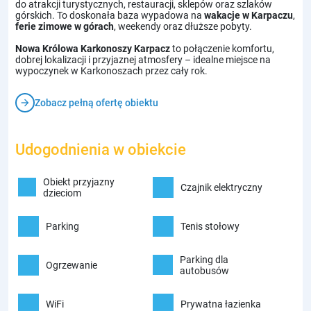
do atrakcji turystycznych, restauracji, sklepów oraz szlaków
górskich. To doskonała baza wypadowa na
wakacje w Karpaczu
,
ferie zimowe w górach
, weekendy oraz dłuższe pobyty.
Nowa Królowa Karkonoszy Karpacz
to połączenie komfortu,
dobrej lokalizacji i przyjaznej atmosfery – idealne miejsce na
wypoczynek w Karkonoszach przez cały rok.
arrow_forward
Zobacz pełną ofertę obiektu
Udogodnienia w obiekcie
Obiekt przyjazny
Czajnik elektryczny
dzieciom
Parking
Tenis stołowy
Parking dla
Ogrzewanie
autobusów
WiFi
Prywatna łazienka