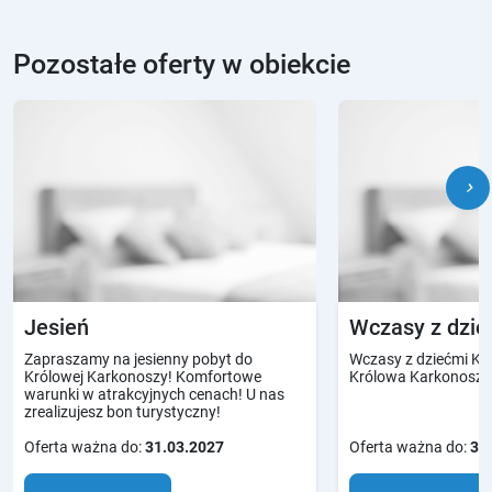
Pozostałe oferty w obiekcie
chevron_right
Jesień
Wczasy z dzie
Zapraszamy na jesienny pobyt do
Wczasy z dziećmi Ka
Królowej Karkonoszy! Komfortowe
Królowa Karkonoszy
warunki w atrakcyjnych cenach! U nas
zrealizujesz bon turystyczny!
Oferta ważna do:
31.03.2027
Oferta ważna do:
31