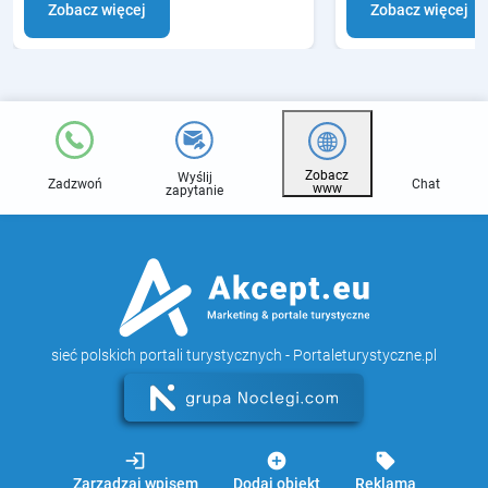
Zobacz więcej
Zobacz więcej
Zobacz
Wyślij
Zadzwoń
Chat
www
zapytanie
sieć polskich portali turystycznych - Portaleturystyczne.pl
login
add_circle
sell
Zarządzaj wpisem
Dodaj obiekt
Reklama