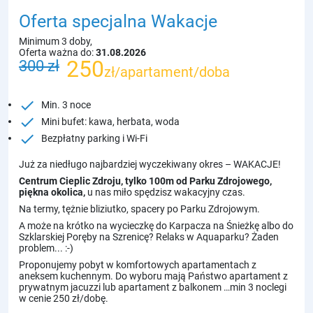
Oferta specjalna
Wakacje
Minimum 3 doby,
Oferta ważna do:
31.08.2026
250
300 zł
zł/apartament/doba
check
Min. 3 noce
check
Mini bufet: kawa, herbata, woda
check
Bezpłatny parking i Wi-Fi
Już za niedługo najbardziej wyczekiwany okres – WAKACJE!
Centrum Cieplic Zdroju, tylko 100m od Parku Zdrojowego,
piękna okolica,
u nas miło spędzisz wakacyjny czas.
Na termy, tężnie bliziutko, spacery po Parku Zdrojowym.
A może na krótko na wycieczkę do Karpacza na Śnieżkę albo do
Szklarskiej Poręby na Szrenicę? Relaks w Aquaparku? Żaden
problem... :-)
Proponujemy pobyt w komfortowych apartamentach z
aneksem kuchennym. Do wyboru mają Państwo apartament z
prywatnym jacuzzi lub apartament z balkonem …min 3 noclegi
w cenie 250 zł/dobę.