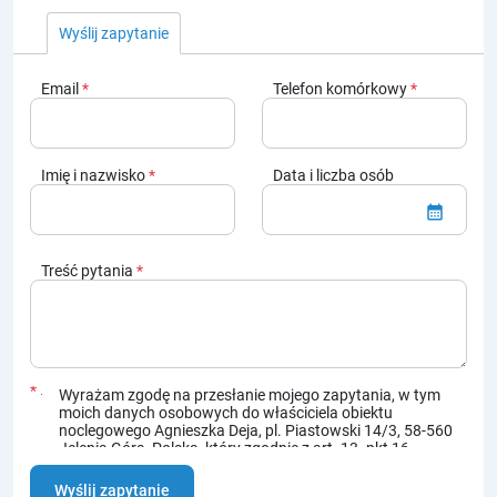
Wyślij zapytanie
Email
*
Telefon komórkowy
*
Imię i nazwisko
*
Data i liczba osób
calendar_month
Treść pytania
*
*
Wyrażam zgodę na przesłanie mojego zapytania, w tym
moich danych osobowych do właściciela obiektu
noclegowego Agnieszka Deja, pl. Piastowski 14/3, 58-560
Jelenia Góra, Polska, który zgodnie z art. 13. pkt 16
„REGULAMINU KORZYSTANIA Z PORTALI NALEŻĄCYCH
DO FIRMY AKCEPT"
, w momencie przekazania danych
Wyślij zapytanie