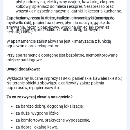
płytę indukcyjną, elektryczny czajnik, kawiarkę, ekspres
kolbowy, spieniacz do mleka i ekspres Nesspresso oraz
wszystkie niezbędne naczynia, garnki i akcesoria kuchenne.
Zapewniamy ręczniki duże i małe, mini kosmetyki (szampon,
łazienka z prysznicem, toaletą, umywalką i suszarką do
mydło do rąk), papier toaletowy, płyn do naczyń, gąbkę do
włosów
zmywania, ręcznik papierowy, worki na śmieci jak również
przedpokój oraz balkon z meblami ogrodowymi
herbatę i kawę.
W apartamencie zainstalowana jest klimatyzacja z funkcją
ogrzewania oraz rekuperator.
Przy apartamencie dostępne jest bezpłatne, niemonitorowane
miejsce parkingowe.
Uwagi dodatkowe:
Wykluczamy huczne imprezy (18-tki, panieńskie, kawalerskie itp.)
Na terenie obiektu obowiązuje całkowity zakaz palenia
papierosów, e-papierosów itp.
Za co zazwyczaj chwalą nas goście?
za bardzo dobrą, dogodną lokalizację,
za duże, wygodne łóżko,
za komfortowe, praktyczne wyposażenie,
za dobrą, lokalną kawę,