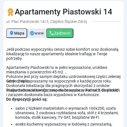
Apartamenty Piastowski 14
ul. Plac Piastowski 14/3, Cieplice Śląskie-Zdrój
location_on
language
call
Mapa
www
Zadzwoń
Jeśli podczas wypoczynku cenisz sobie komfort oraz doskonałą
lokalizację to nasze apartamenty idealnie trafiają w Twoje
potrzeby.
Apartamenty Piastowski to w pełni wyposażone, urokliwe
mieszkania o powierzchni 45 m2.
Położone jest przy samym deptaku uzdrowiskowej części Jeleniej
Góry - Cieplic.
Serdecznie zapraszamy na wypoczynek o każdej porze roku.
Doskonała lokalizacja dla pragnących skorzystać z uroków
Parku Uzdrowiskowego, zespołu basenów w Termach Cieplickich
W apartamencie komfortowo może wypoczywać od 2 do 4 osób.
i zarazem doskonała baza wypadowa w Karkonosze.
Do dyspozycji gości są:
salon z łóżkiem małżeńskim o wymiarach 160x200, szafa
ubraniowa, 2 osobowa rozkładana sofa, stół z 4 krzesłami,
komoda, stolik kawowy, TV-SAT, bezpłatne Wi-Fi
aneks kuchenny wyposażony w lodówkę z zamrażarką,