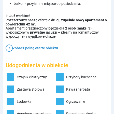
balkon - przyjemne miejsce do posiedzenia.
✨
Już wkrótce!
Rozszerzamy naszą ofertę o
drugi, zupełnie nowy apartament o
powierzchni 42 m²
.
Apartament przeznaczony będzie
dla 2 osób (maks. 3)
i
wyposażony w
prywatne jacuzzi
– idealny na romantyczny
wypoczynek i wyjątkowe okazje..
arrow_forward
Zobacz pełną ofertę obiektu
Udogodnienia w obiekcie
Czajnik elektryczny
Przybory kuchenne
Zastawa stołowa
Kawa i herbata
Lodówka
Ogrzewanie
Vouchery prezentowe
Prywatna łazienka