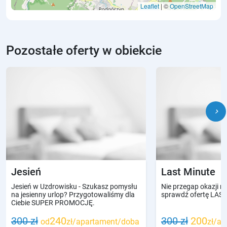
Leaflet
| ©
OpenStreetMap
Pozostałe oferty w obiekcie
chevron_right
Jesień
Last Minute
Jesień w Uzdrowisku - Szukasz pomysłu
Nie przegap okazji na
na jesienny urlop? Przygotowaliśmy dla
sprawdź ofertę LAS
Ciebie SUPER PROMOCJĘ.
300 zł
240
300 zł
200
od
zł/apartament/doba
zł/a