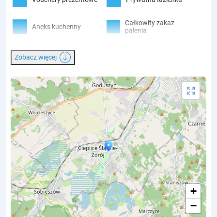
Całkowity zakaz
Aneks kuchenny
palenia
Balkon
Suszarka do włosów
Zobacz więcej
Ekspres do kawy
Całoroczny
Bezpłatny parking
Bezpłatne WiFi
Ręczniki
Płatność gotówką
Telewizor
Klimatyzacja
+
−