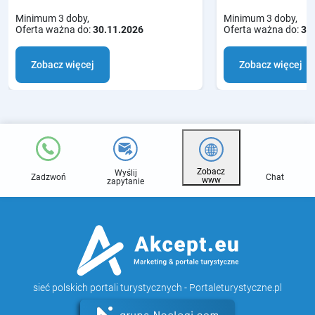
Minimum 3 doby,
Minimum 3 doby,
Oferta ważna do:
30.11.2026
Oferta ważna do:
31
Zobacz więcej
Zobacz więcej
Zobacz
Wyślij
Zadzwoń
Chat
www
zapytanie
sieć polskich portali turystycznych - Portaleturystyczne.pl